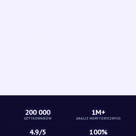
200 000
1M+
UŻYTKOWNIKÓW
ANALIZ MERYTORYCZNYCH
4.9/5
100%