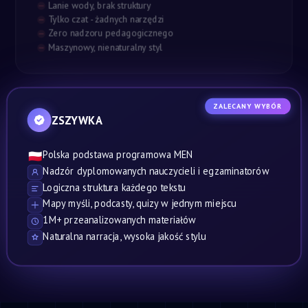
Lanie wody, brak struktury
Tylko czat - żadnych narzędzi
Zero nadzoru pedagogicznego
Maszynowy, nienaturalny styl
ZALECANY WYBÓR
ZSZYWKA
Polska podstawa programowa MEN
🇵🇱
Nadzór dyplomowanych nauczycieli i egzaminatorów
Logiczna struktura każdego tekstu
Mapy myśli, podcasty, quizy w jednym miejscu
1M+ przeanalizowanych materiałów
Naturalna narracja, wysoka jakość stylu