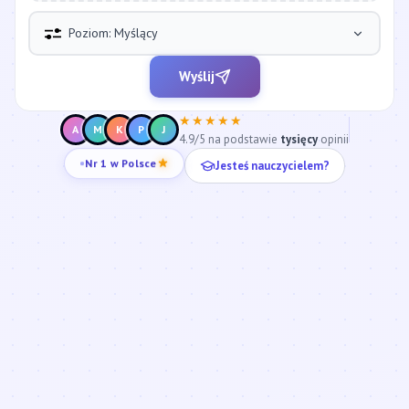
Poziom: Myślący
Wyślij
★★★★★
A
M
K
P
J
4.9/5 na podstawie
tysięcy
opinii
Jesteś nauczycielem?
Nr 1 w Polsce