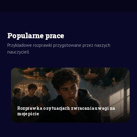
Popularne prace
ZADANIA
DOMOWE
Przykładowe rozprawki przygotowane przez naszych
ROZPRAWKA
nauczycieli
SZKOŁY
ŚREDNIE
Relacje
między
rodzicami
a
dziećmi
w
Rozprawka o sytuacjach zwracania uwagi na
„Przedwiośniu”
moje picie
i
innych
utworach