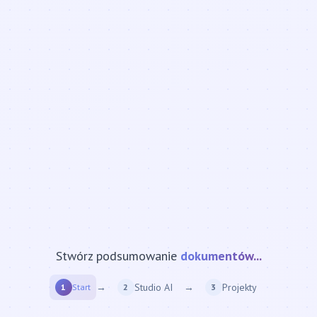
Stwórz podsumowanie
strony internetowej...
→
Studio AI
→
Projekty
1
Start
2
3