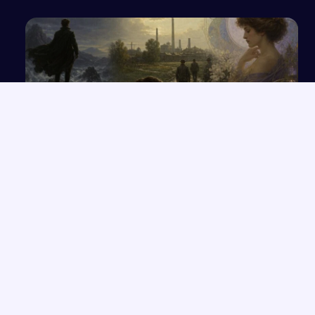
Wpływ wybranych prądów artystycznych na
światopogląd i dzieła twórców
NAJNOWSZE PRACE
Rola przeznaczenia w kreacji świata przedstawionego na
→
podstawie twórczości Orzeszkowej
Przemówienie o wrażliwości i uważności, które zmieniają życie
→
Człowiek „Zlagrowany” jako ofiara systemu w „Proszę państwa
→
do gazu”