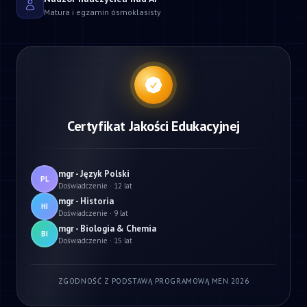
Matura i egzamin ósmoklasisty
Certyfikat Jakości Edukacyjnej
mgr - Język Polski
PL
Doświadczenie · 12 lat
mgr - Historia
HI
Doświadczenie · 9 lat
mgr - Biologia & Chemia
BI
Doświadczenie · 15 lat
ZGODNOŚĆ Z PODSTAWĄ PROGRAMOWĄ MEN 2026