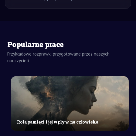
ZADANIA
Popularne prace
DOMOWE
ROZPRAWKA
Przykładowe rozprawki przygotowane przez naszych
SZKOŁY
nauczycieli
ŚREDNIE
Rozwój
terytorialny
i
gospodarczy
na
ziemiach
polskich
w
Rola pamięci i jej wpływ na człowieka
X–
XII