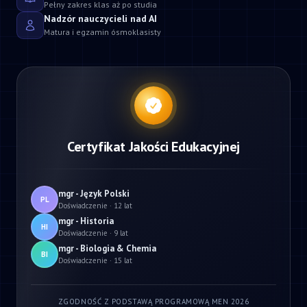
Pełny zakres klas aż po studia
Nadzór nauczycieli nad AI
Matura i egzamin ósmoklasisty
Certyfikat Jakości Edukacyjnej
mgr - Język Polski
PL
Doświadczenie · 12 lat
mgr - Historia
HI
Doświadczenie · 9 lat
mgr - Biologia & Chemia
BI
Doświadczenie · 15 lat
ZGODNOŚĆ Z PODSTAWĄ PROGRAMOWĄ MEN 2026