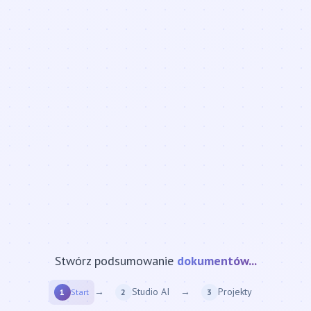
Stwórz podsumowanie
strony internetowej...
→
Studio AI
→
Projekty
1
Start
2
3