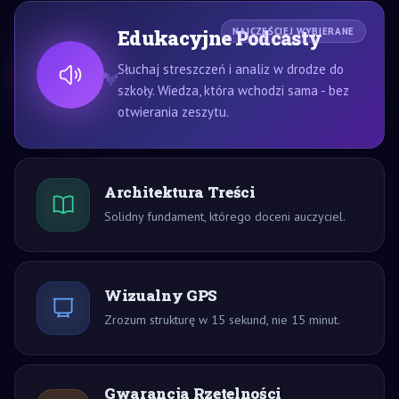
Edukacyjne Podcasty
NAJCZĘŚCIEJ WYBIERANE
Słuchaj streszczeń i analiz w drodze do
szkoły. Wiedza, która wchodzi sama - bez
otwierania zeszytu.
Architektura Treści
Solidny fundament, którego doceni auczyciel.
Wizualny GPS
Zrozum strukturę w 15 sekund, nie 15 minut.
Gwarancja Rzetelności