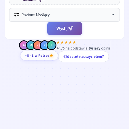
Poziom: Myślący
Wyślij
★★★★★
A
M
K
P
J
4.9/5 na podstawie
tysięcy
opinii
Jesteś nauczycielem?
Nr 1 w Polsce