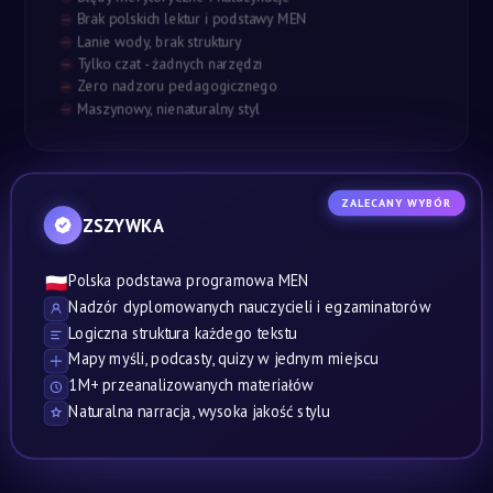
Brak polskich lektur i podstawy MEN
Lanie wody, brak struktury
Tylko czat - żadnych narzędzi
Zero nadzoru pedagogicznego
Maszynowy, nienaturalny styl
ZALECANY WYBÓR
ZSZYWKA
Polska podstawa programowa MEN
🇵🇱
Nadzór dyplomowanych nauczycieli i egzaminatorów
Logiczna struktura każdego tekstu
Mapy myśli, podcasty, quizy w jednym miejscu
1M+ przeanalizowanych materiałów
Naturalna narracja, wysoka jakość stylu