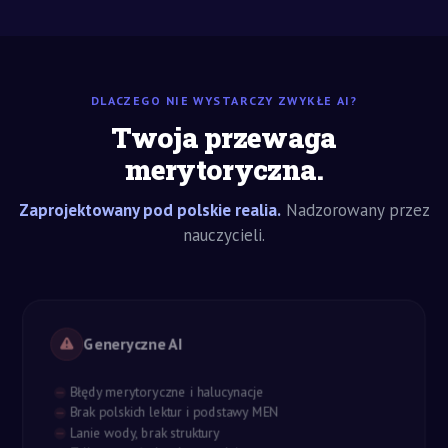
DLACZEGO NIE WYSTARCZY ZWYKŁE AI?
Twoja przewaga
merytoryczna.
Zaprojektowany pod polskie realia.
Nadzorowany przez
nauczycieli.
Generyczne AI
Błędy merytoryczne i halucynacje
Brak polskich lektur i podstawy MEN
Lanie wody, brak struktury