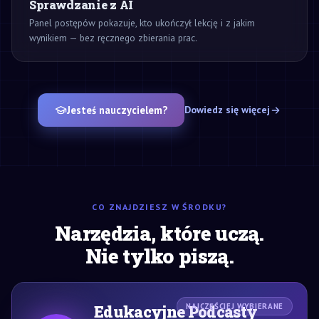
Sprawdzanie z AI
Panel postępów pokazuje, kto ukończył lekcję i z jakim
wynikiem — bez ręcznego zbierania prac.
Jesteś nauczycielem?
Dowiedz się więcej
CO ZNAJDZIESZ W ŚRODKU?
Narzędzia, które uczą.
Nie tylko piszą.
Edukacyjne Podcasty
NAJCZĘŚCIEJ WYBIERANE