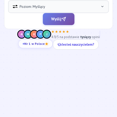
Poziom: Myślący
Wyślij
★★★★★
A
M
K
P
J
4.9/5 na podstawie
tysięcy
opinii
Nr 1 w Polsce
Jesteś nauczycielem?