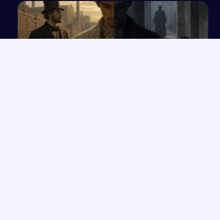
Wpływ pracy na życie człowieka i otaczającą go
rzeczywistość na podstawie...
NAJNOWSZE PRACE
Mitologizacja w powieści „Sklepy cynamonowe”
→
Czy skąpcy są wśród nas? Analiza na podstawie komedii
→
Moliera „Skąpiec”
Bunt i jego konsekwencje dla jednostki w literaturze
→
Prawa człowieka w edukacji obywatelskiej
→