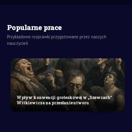
Popularne prace
Przykładowe rozprawki przygotowane przez naszych
nauczycieli
ROZWIĄZANIA
ZADAŃ
CHEMIA
SZKOŁA
ŚREDNIA
Doświadczenia
elektryzowania
ciał
Wpływ konwencji groteskowej w „Szewcach”
i
Witkiewicza na przesłanie utworu
zasada
działania
elektroskopu