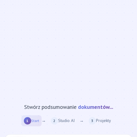
Stwórz podsumowanie
strony internetowej...
→
Studio AI
→
Projekty
1
Start
2
3