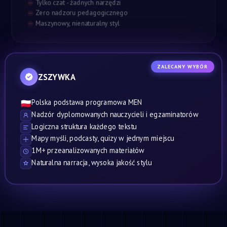
Tylko czat - żadnych narzędzi
Zero nadzoru pedagogicznego
Maszynowy, nienaturalny styl
ZALECANY WYBÓR
ZSZYWKA
Polska podstawa programowa MEN
🇵🇱
Nadzór dyplomowanych nauczycieli i egzaminatorów
Logiczna struktura każdego tekstu
Mapy myśli, podcasty, quizy w jednym miejscu
1M+ przeanalizowanych materiałów
Naturalna narracja, wysoka jakość stylu