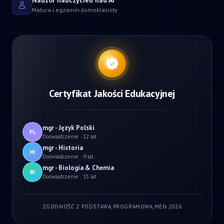
Nadzór nauczycieli nad AI
Matura i egzamin ósmoklasisty
Certyfikat Jakości Edukacyjnej
mgr - Język Polski
PL
Doświadczenie · 12 lat
mgr - Historia
HI
Doświadczenie · 9 lat
mgr - Biologia & Chemia
BI
Doświadczenie · 15 lat
ZGODNOŚĆ Z PODSTAWĄ PROGRAMOWĄ MEN 2026