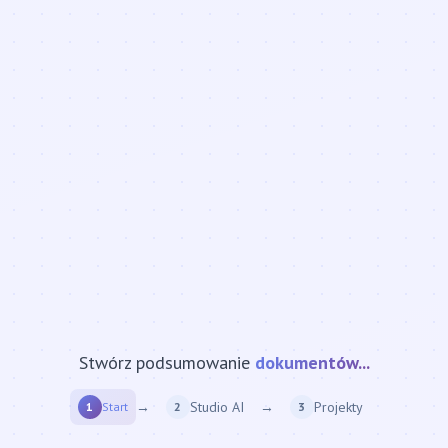
Stwórz podsumowanie
strony internetowej...
→
Studio AI
→
Projekty
1
Start
2
3