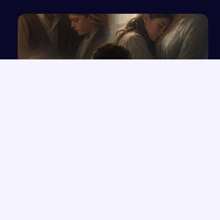
Relacje między rodzicami a dziećmi w
„Przedwiośniu” i innych utworach
NAJNOWSZE PRACE
Rola przeznaczenia w kreacji świata przedstawionego na
→
podstawie twórczości Orzeszkowej
Przemówienie o wrażliwości i uważności, które zmieniają życie
→
Człowiek „Zlagrowany” jako ofiara systemu w „Proszę państwa
→
do gazu”