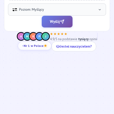
Poziom: Myślący
Wyślij
★★★★★
A
M
K
P
J
4.9/5 na podstawie
tysięcy
opinii
Jesteś nauczycielem?
Nr 1 w Polsce