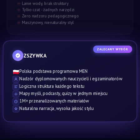
Lanie wody, brak struktury
Tylko czat - żadnych narzędzi
Zero nadzoru pedagogicznego
Maszynowy, nienaturalny styl
ZALECANY WYBÓR
ZSZYWKA
Polska podstawa programowa MEN
🇵🇱
Nadzór dyplomowanych nauczycieli i egzaminatorów
Logiczna struktura każdego tekstu
Mapy myśli, podcasty, quizy w jednym miejscu
1M+ przeanalizowanych materiałów
Naturalna narracja, wysoka jakość stylu