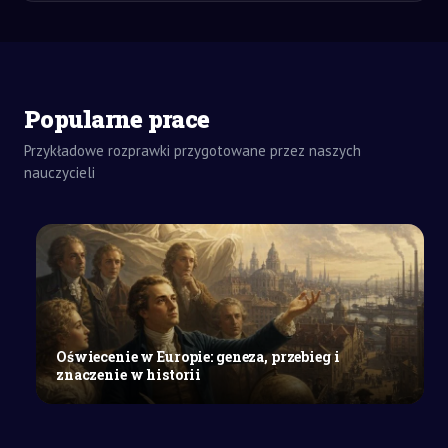
Popularne prace
Przykładowe rozprawki przygotowane przez naszych
nauczycieli
ZADANIA
DOMOWE
WYPRACOWANIE
SZKOŁY
Oświecenie w Europie: geneza, przebieg i
ŚREDNIE
znaczenie w historii
Transformacja
gospodarki
Polski