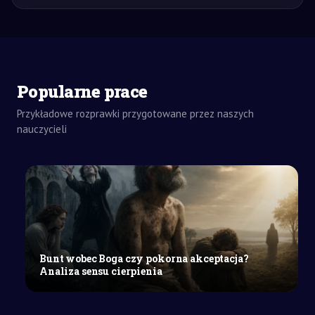
Popularne prace
Przykładowe rozprawki przygotowane przez naszych
ZADANIA
DOMOWE
nauczycieli
WYPRACOWANIE
SZKOŁA
WYŻSZA
Uzasadnienie
nauczania
programowania
w
klasach
Bunt wobec Boga czy pokorna akceptacja?
1–
Analiza sensu cierpienia
3
szkoły
podstawowej