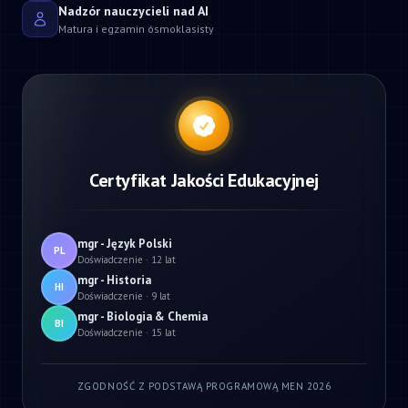
Nadzór nauczycieli nad AI
Matura i egzamin ósmoklasisty
Certyfikat Jakości Edukacyjnej
mgr - Język Polski
PL
Doświadczenie · 12 lat
mgr - Historia
HI
Doświadczenie · 9 lat
mgr - Biologia & Chemia
BI
Doświadczenie · 15 lat
ZGODNOŚĆ Z PODSTAWĄ PROGRAMOWĄ MEN 2026