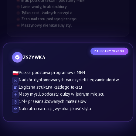
Brak polskich lektur i podstawy MEN
Lanie wody, brak struktury
Tylko czat - żadnych narzędzi
Zero nadzoru pedagogicznego
Maszynowy, nienaturalny styl
ZALECANY WYBÓR
ZSZYWKA
Polska podstawa programowa MEN
🇵🇱
Nadzór dyplomowanych nauczycieli i egzaminatorów
Logiczna struktura każdego tekstu
Mapy myśli, podcasty, quizy w jednym miejscu
1M+ przeanalizowanych materiałów
Naturalna narracja, wysoka jakość stylu