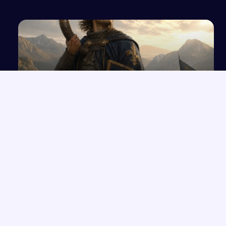
Roland jako symbol nieugiętego rycerza w
średniowiecznej literaturze
NAJNOWSZE PRACE
Czym jest dla człowieka wolność? Analiza na podstawie „1984”
→
i innych utworów
Czy możliwe jest zbudowanie doskonałego państwa? Analiza
→
utworu "Rok 1984
Utopijny i realny obraz rzeczywistości w „Przedwiośniu” Stefana
→