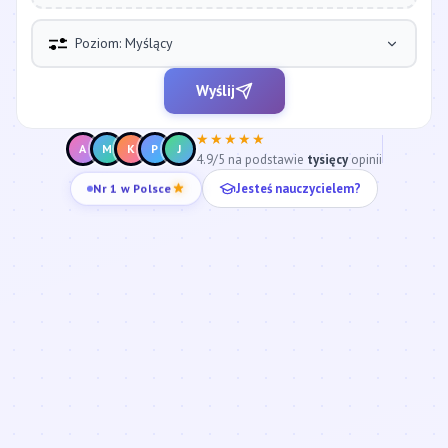
Poziom: Myślący
Wyślij
★★★★★
A
M
K
P
J
4.9/5 na podstawie
tysięcy
opinii
Nr 1 w Polsce
Jesteś nauczycielem?