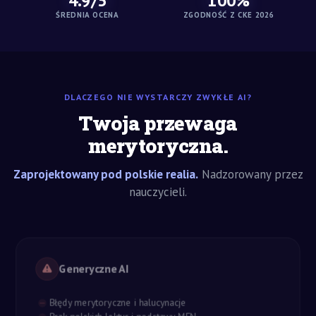
4.9/5
100%
ŚREDNIA OCENA
ZGODNOŚĆ Z CKE 2026
DLACZEGO NIE WYSTARCZY ZWYKŁE AI?
Twoja przewaga
merytoryczna.
Zaprojektowany pod polskie realia.
Nadzorowany przez
nauczycieli.
Generyczne AI
Błędy merytoryczne i halucynacje