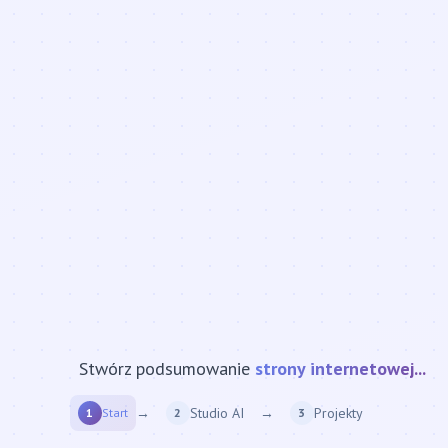
Stwórz podsumowanie
filmu z YT...
→
Studio AI
→
Projekty
1
Start
2
3