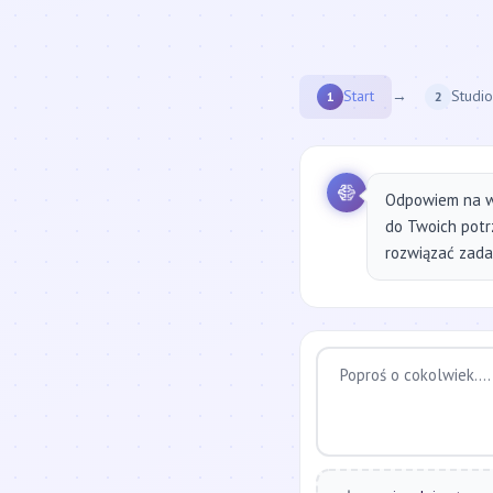
Start
→
Studio
1
2
Odpowiem na w
do Twoich potr
rozwiązać zadan