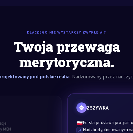
DLACZEGO NIE WYSTARCZY ZWYKŁE AI?
Twoja przewaga
merytoryczna.
rojektowany pod polskie realia.
Nadzorowany przez nauczyci
ZSZYWKA
Polska podstawa program
🇵🇱
acje
awy MEN
Nadzór dyplomowanych nau