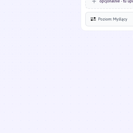
opcjonalnie - tu up
Poziom: Myślący