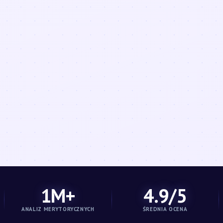
1M+
4.9/5
ANALIZ MERYTORYCZNYCH
ŚREDNIA OCENA