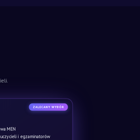
eli.
ZALECANY WYBÓR
owa MEN
czycieli i egzaminatorów