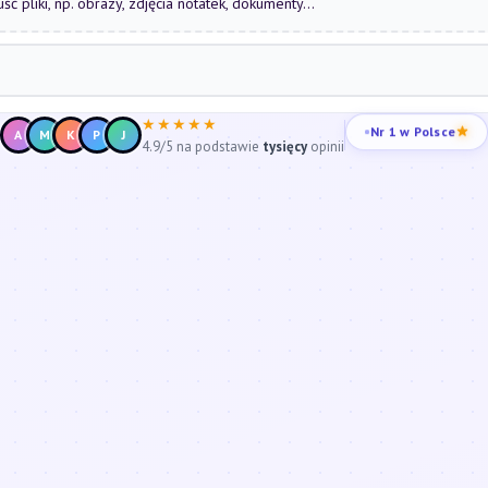
uść pliki, np. obrazy, zdjęcia notatek, dokumenty...
★★★★★
Nr 1 w Polsce
A
M
K
P
J
4.9/5 na podstawie
tysięcy
opinii