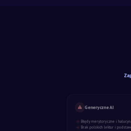
Zap
Generyczne AI
Błędy merytoryczne i halucyn
Brak polskich lektur i podst