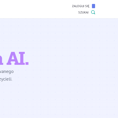
ZALOGUJ SIĘ
SZUKAJ
 AI.
owanego
cieli.