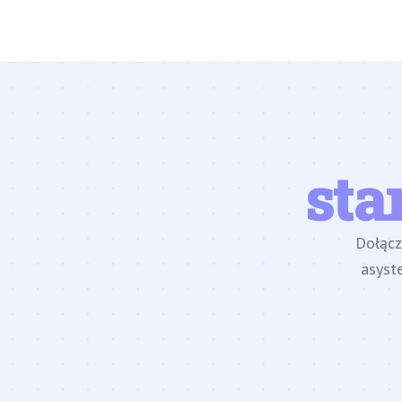
sta
Dołąc
asyst