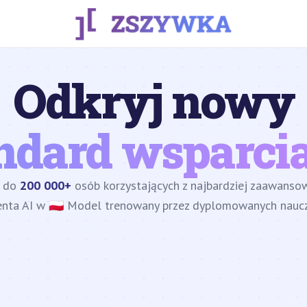
Odkryj nowy
ndard wsparcia
z do
200 000+
osób korzystających z najbardziej zaawans
enta AI w 🇵🇱 Model trenowany przez dyplomowanych nauczy