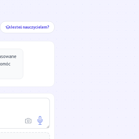
ej...
Jesteś nauczycielem?
pasowane
pomóc