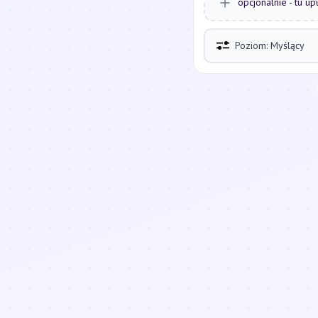
opcjonalnie - tu up
Poziom: Myślący