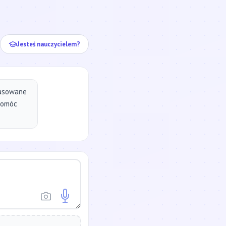
ej...
Jesteś nauczycielem?
pasowane
pomóc