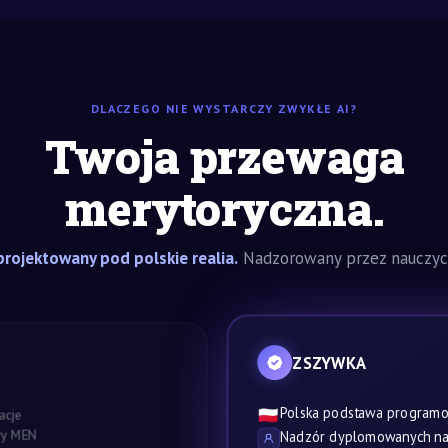
DLACZEGO NIE WYSTARCZY ZWYKŁE AI?
Twoja przewaga
merytoryczna.
rojektowany pod polskie realia.
Nadzorowany przez nauczyci
ZSZYWKA
Polska podstawa program
🇵🇱
acje
awy MEN
Nadzór dyplomowanych nau