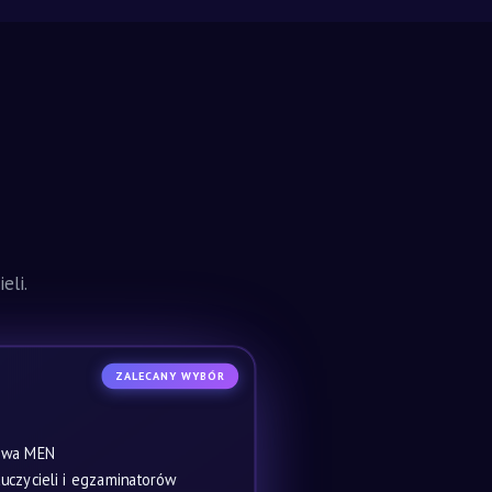
eli.
ZALECANY WYBÓR
owa MEN
czycieli i egzaminatorów