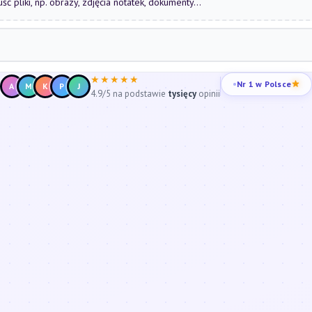
uść pliki, np. obrazy, zdjęcia notatek, dokumenty...
★★★★★
Nr 1 w Polsce
A
M
K
P
J
4.9/5 na podstawie
tysięcy
opinii