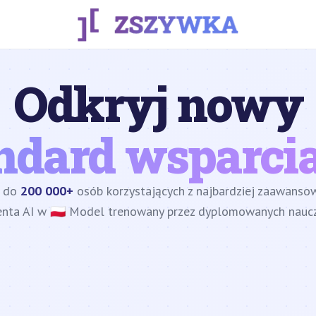
Odkryj nowy
ndard wsparcia
z do
200 000+
osób korzystających z najbardziej zaawans
enta AI w 🇵🇱 Model trenowany przez dyplomowanych nauczy