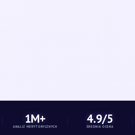
1M+
4.9/5
ANALIZ MERYTORYCZNYCH
ŚREDNIA OCENA