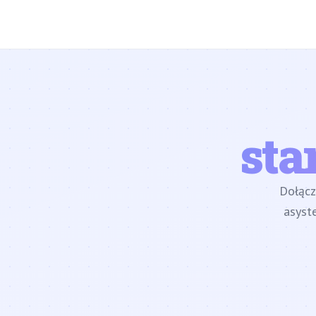
sta
Dołąc
asyst