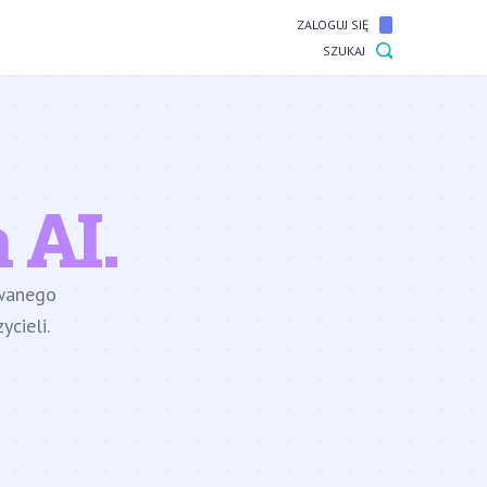
ZALOGUJ SIĘ
SZUKAJ
 AI.
owanego
cieli.