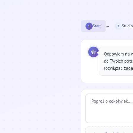
Start
→
Studio
1
2
Odpowiem na w
do Twoich potr
rozwiązać zadan