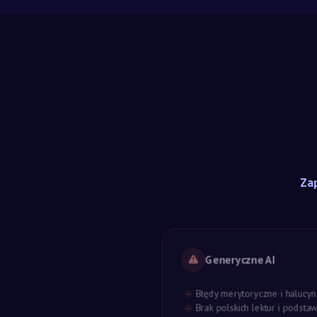
Zap
Generyczne AI
Błędy merytoryczne i halucyn
Brak polskich lektur i podst