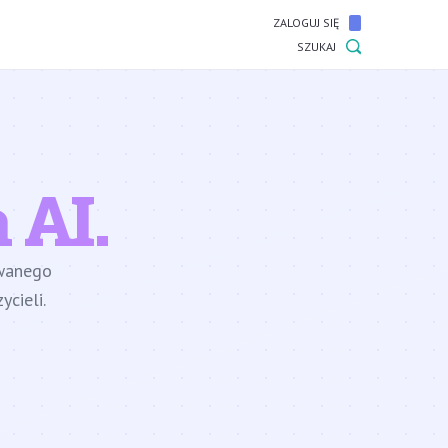
ZALOGUJ SIĘ
SZUKAJ
 AI.
owanego
cieli.