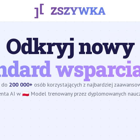
Odkryj nowy
ndard wsparcia
z do
200 000+
osób korzystających z najbardziej zaawans
enta AI w 🇵🇱 Model trenowany przez dyplomowanych nauczy