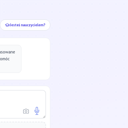
ej...
Jesteś nauczycielem?
pasowane
pomóc