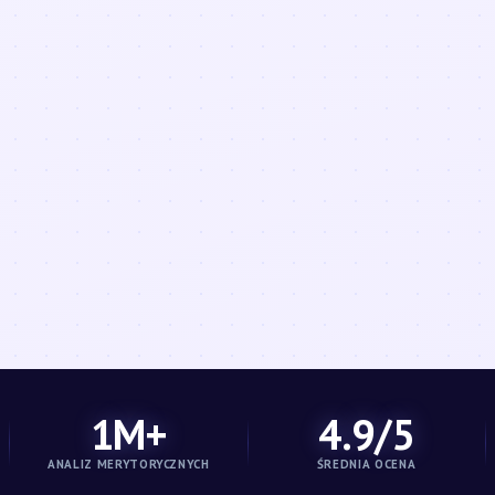
1M+
4.9/5
ANALIZ MERYTORYCZNYCH
ŚREDNIA OCENA