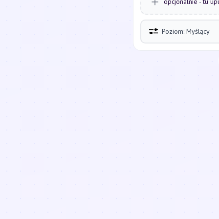
opcjonalnie - tu up
Poziom: Myślący