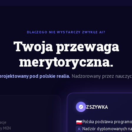
DLACZEGO NIE WYSTARCZY ZWYKŁE AI?
Twoja przewaga
merytoryczna.
rojektowany pod polskie realia.
Nadzorowany przez nauczyci
ZSZYWKA
Polska podstawa program
🇵🇱
acje
awy MEN
Nadzór dyplomowanych nau