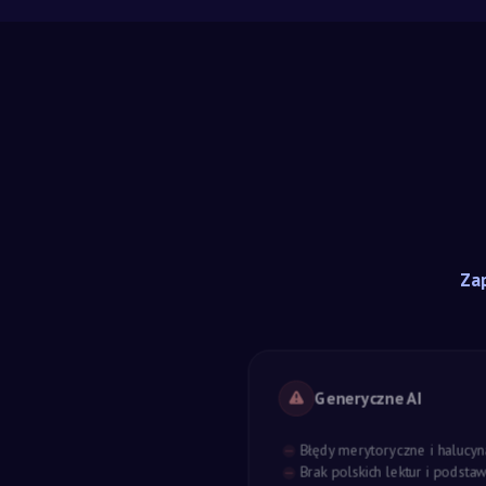
Zap
Generyczne AI
Błędy merytoryczne i halucyn
Brak polskich lektur i podst