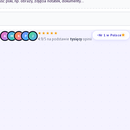
uść pliki, np. obrazy, zdjęcia notatek, dokumenty...
★★★★★
Nr 1 w Polsce
A
M
K
P
J
4.9/5 na podstawie
tysięcy
opinii