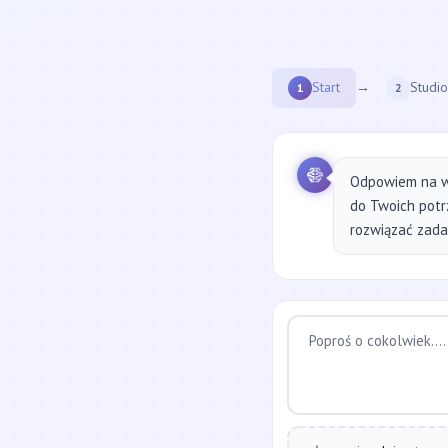
Start
→
Studio
1
2
Odpowiem na w
do Twoich potr
rozwiązać zadan