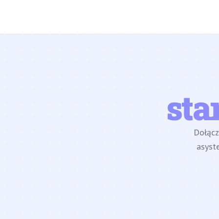
sta
Dołąc
asyst