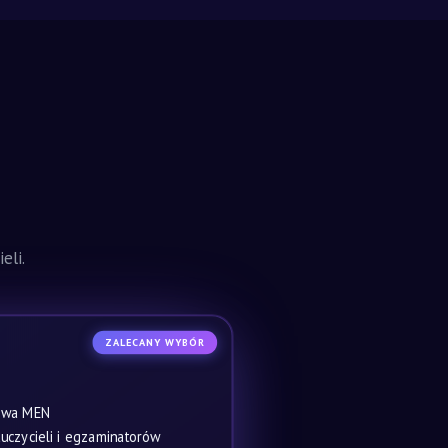
eli.
ZALECANY WYBÓR
owa MEN
czycieli i egzaminatorów