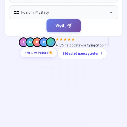
Poziom: Myślący
Wyślij
★★★★★
A
M
K
P
J
4.9/5 na podstawie
tysięcy
opinii
Jesteś nauczycielem?
Nr 1 w Polsce