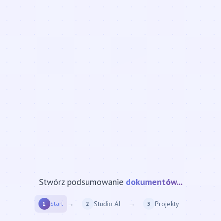
Stwórz podsumowanie
strony internetowej...
→
Studio AI
→
Projekty
1
Start
2
3