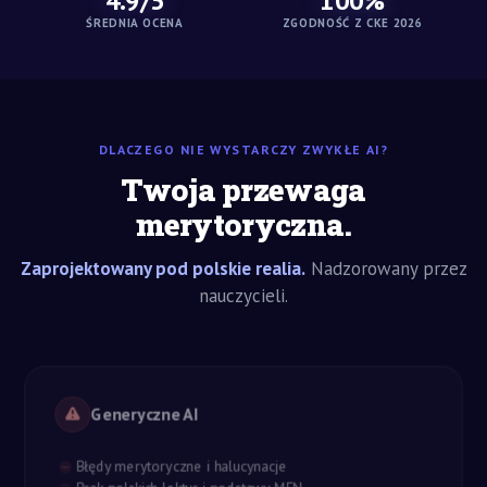
4.9/5
100%
ŚREDNIA OCENA
ZGODNOŚĆ Z CKE 2026
DLACZEGO NIE WYSTARCZY ZWYKŁE AI?
Twoja przewaga
merytoryczna.
Zaprojektowany pod polskie realia.
Nadzorowany przez
nauczycieli.
Generyczne AI
Błędy merytoryczne i halucynacje