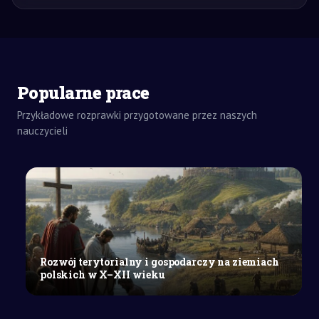
Popularne prace
Przykładowe rozprawki przygotowane przez naszych
nauczycieli
ZADANIE
ZAWODOWE
WIEDZA
SPECJALISTYCZNA
Przejście
z
przedszkola
do
Rozwój terytorialny i gospodarczy na ziemiach
szkoły
polskich w X–XII wieku
jako
złożony
proces