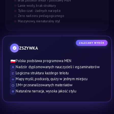
Brak polskich lektur i podstawy MEN
Lanie wody, brak struktury
Tylko czat - żadnych narzędzi
Zero nadzoru pedagogicznego
Maszynowy, nienaturalny styl
ZALECANY WYBÓR
ZSZYWKA
Polska podstawa programowa MEN
🇵🇱
Nadzór dyplomowanych nauczycieli i egzaminatorów
Logiczna struktura każdego tekstu
Mapy myśli, podcasty, quizy w jednym miejscu
1M+ przeanalizowanych materiałów
Naturalna narracja, wysoka jakość stylu