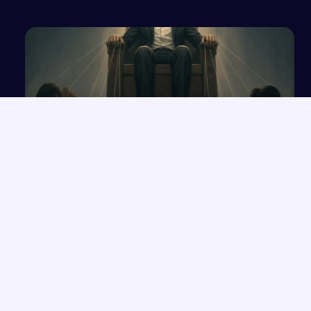
Wpływ władzy na człowieka na podstawie
„Makbeta” Williama Szekspira
NAJNOWSZE PRACE
Które konkretne wersety z rozdziałów 33-35 Księgi Izajasza
→
można zastosować współcześnie w życiu codziennym?
Opowiadanie o Bilbo Bagginsie i jego przyjaciołach z „Hobbita”
→
Opinia wychowawcy o uczennicy z zaburzeniami zachowania i
→
spektrum autyzmu