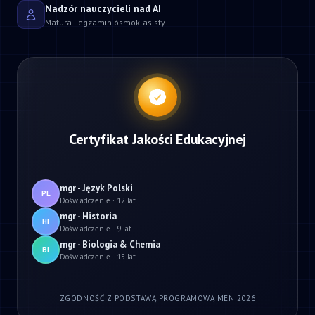
Nadzór nauczycieli nad AI
Matura i egzamin ósmoklasisty
Certyfikat Jakości Edukacyjnej
mgr - Język Polski
PL
Doświadczenie · 12 lat
mgr - Historia
HI
Doświadczenie · 9 lat
mgr - Biologia & Chemia
BI
Doświadczenie · 15 lat
ZGODNOŚĆ Z PODSTAWĄ PROGRAMOWĄ MEN 2026