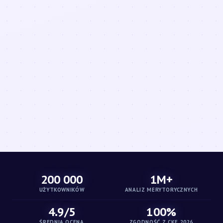
200 000
1M+
UŻYTKOWNIKÓW
ANALIZ MERYTORYCZNYCH
4.9/5
100%
ŚREDNIA OCENA
ZGODNOŚĆ Z CKE 2026