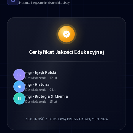
Matura i egzamin ósmoklasisty
Certyfikat Jakości Edukacyjnej
mgr - Język Polski
PL
Doświadczenie · 12 lat
mgr - Historia
HI
Doświadczenie · 9 lat
mgr - Biologia & Chemia
BI
Doświadczenie · 15 lat
ZGODNOŚĆ Z PODSTAWĄ PROGRAMOWĄ MEN 2026