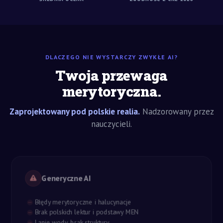
DLACZEGO NIE WYSTARCZY ZWYKŁE AI?
Twoja przewaga
merytoryczna.
Zaprojektowany pod polskie realia.
Nadzorowany przez
nauczycieli.
Generyczne AI
Błędy merytoryczne i halucynacje
Brak polskich lektur i podstawy MEN
Lanie wody, brak struktury