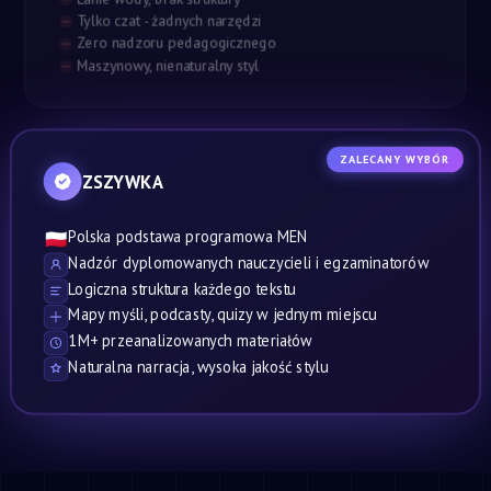
Tylko czat - żadnych narzędzi
Zero nadzoru pedagogicznego
Maszynowy, nienaturalny styl
ZALECANY WYBÓR
ZSZYWKA
Polska podstawa programowa MEN
🇵🇱
Nadzór dyplomowanych nauczycieli i egzaminatorów
Logiczna struktura każdego tekstu
Mapy myśli, podcasty, quizy w jednym miejscu
1M+ przeanalizowanych materiałów
Naturalna narracja, wysoka jakość stylu