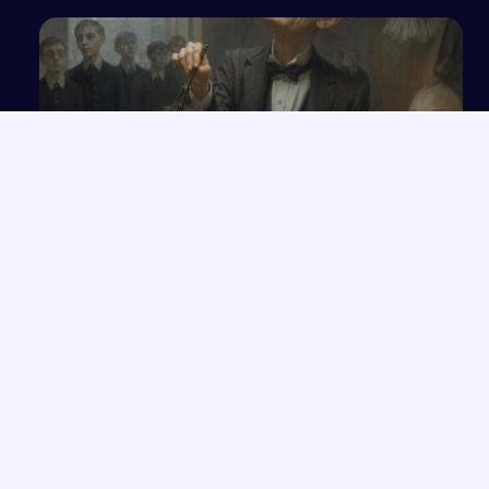
Długa i rozbudowana odpowiedź oraz analiza
załączonych pytań
NAJNOWSZE PRACE
Wolność czy determinizm – analiza ludzkiego losu na
→
przykładzie „Hamleta”
Opowieść o Benjaminiu i trudnych relacjach w hotelu Genevive
→
Bunt i samotność: rola jednostki w społeczeństwie w świetle
→
lektur