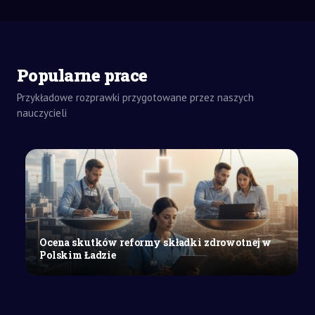
Popularne prace
ZADANIA
Przykładowe rozprawki przygotowane przez naszych
DOMOWE
nauczycieli
WYPRACOWANIE
Z HISTORII
SZKOŁY
ŚREDNIE
Oświecenie
w
Europie:
geneza,
przebieg
Ocena skutków reformy składki zdrowotnej w
i
Polskim Ładzie
znaczenie
w
historii