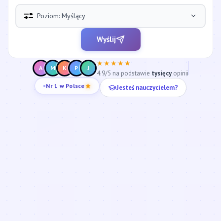
Poziom: Myślący
Wyślij
★★★★★
A
M
K
P
J
4.9/5 na podstawie
tysięcy
opinii
Nr 1 w Polsce
Jesteś nauczycielem?