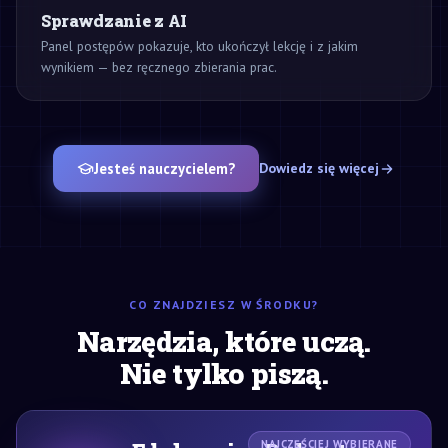
Sprawdzanie z AI
Panel postępów pokazuje, kto ukończył lekcję i z jakim
wynikiem — bez ręcznego zbierania prac.
Jesteś nauczycielem?
Dowiedz się więcej
CO ZNAJDZIESZ W ŚRODKU?
Narzędzia, które uczą.
Nie tylko piszą.
NAJCZĘŚCIEJ WYBIERANE