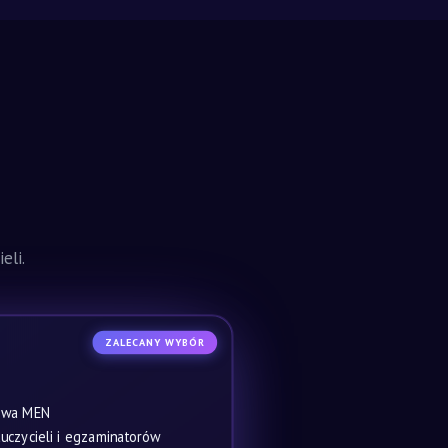
eli.
ZALECANY WYBÓR
owa MEN
czycieli i egzaminatorów