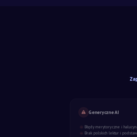
Zap
Generyczne AI
Błędy merytoryczne i halucyn
Brak polskich lektur i podst