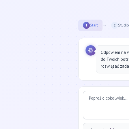
Start
→
Studio
1
2
Odpowiem na w
do Twoich potr
rozwiązać zadan