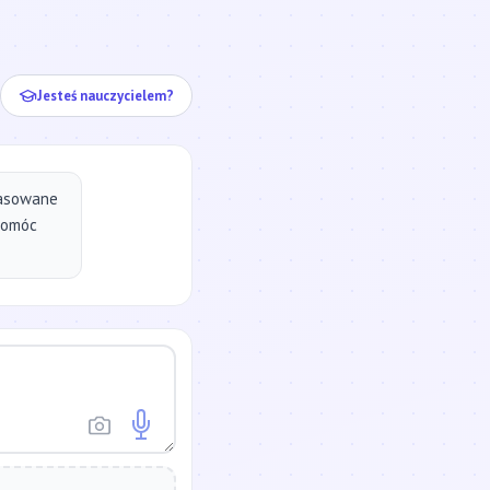
ej...
Jesteś nauczycielem?
pasowane
pomóc