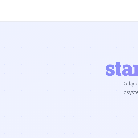
sta
Dołąc
asyst