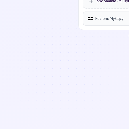
opcjonalnie - tu up
Poziom: Myślący