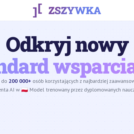
Odkryj nowy
ndard wsparcia
z do
200 000+
osób korzystających z najbardziej zaawans
enta AI w 🇵🇱 Model trenowany przez dyplomowanych nauczy