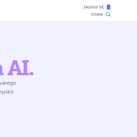
ZALOGUJ SIĘ
SZUKAJ
 AI.
owanego
cieli.