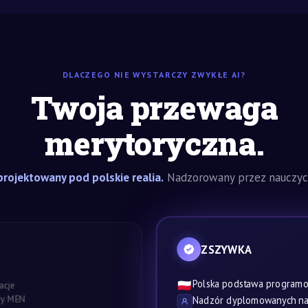
DLACZEGO NIE WYSTARCZY ZWYKŁE AI?
Twoja przewaga
merytoryczna.
rojektowany pod polskie realia.
Nadzorowany przez nauczyci
ZSZYWKA
Polska podstawa program
🇵🇱
acje
awy MEN
Nadzór dyplomowanych nau