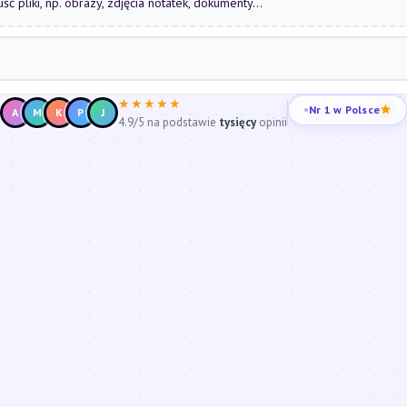
uść pliki, np. obrazy, zdjęcia notatek, dokumenty...
★★★★★
Nr 1 w Polsce
A
M
K
P
J
4.9/5 na podstawie
tysięcy
opinii