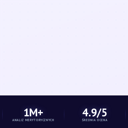
1M+
4.9/5
ANALIZ MERYTORYCZNYCH
ŚREDNIA OCENA