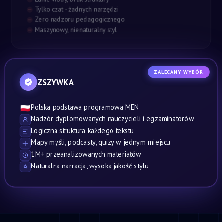
Tylko czat - żadnych narzędzi
Zero nadzoru pedagogicznego
Maszynowy, nienaturalny styl
ZALECANY WYBÓR
ZSZYWKA
Polska podstawa programowa MEN
🇵🇱
Nadzór dyplomowanych nauczycieli i egzaminatorów
Logiczna struktura każdego tekstu
Mapy myśli, podcasty, quizy w jednym miejscu
1M+ przeanalizowanych materiałów
Naturalna narracja, wysoka jakość stylu