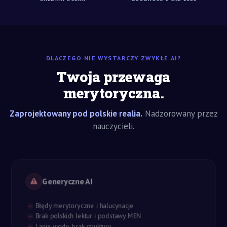
DLACZEGO NIE WYSTARCZY ZWYKŁE AI?
Twoja przewaga
merytoryczna.
Zaprojektowany pod polskie realia.
Nadzorowany przez
nauczycieli.
Generyczne AI
Błędy merytoryczne i halucynacje
Brak polskich lektur i podstawy MEN
Lanie wody, brak struktury