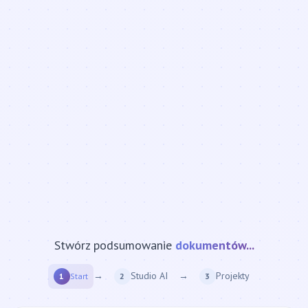
Stwórz podsumowanie
strony internetowej...
→
Studio AI
→
Projekty
1
Start
2
3