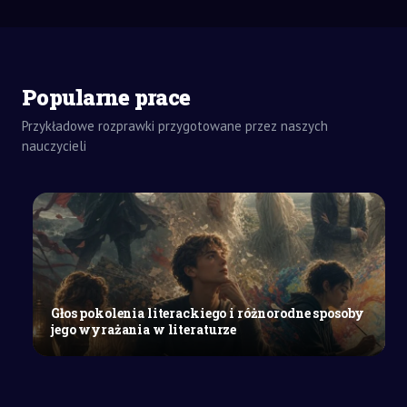
Popularne prace
Przykładowe rozprawki przygotowane przez naszych
ZADANIA
DOMOWE
nauczycieli
ESEJ
SZKOŁA
WYŻSZA
Nauczyciel
jako
współczesny
przewodnik
w
Głos pokolenia literackiego i różnorodne sposoby
perspektywie
jego wyrażania w literaturze
nowoczesnego
i
zmieniającego...