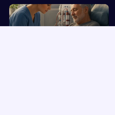
Plan opieki pielęgniarskiej u pacjenta
hemodializowanego z powodu ostrej
niewydolności...
NAJNOWSZE PRACE
Wolność czy determinizm – analiza ludzkiego losu na
→
przykładzie „Hamleta”
Opowieść o Benjaminiu i trudnych relacjach w hotelu Genevive
→
Bunt i samotność: rola jednostki w społeczeństwie w świetle
→
lektur