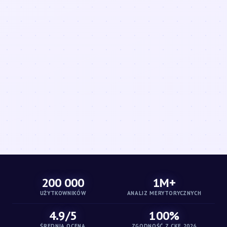
200 000
1M+
UŻYTKOWNIKÓW
ANALIZ MERYTORYCZNYCH
4.9/5
100%
ŚREDNIA OCENA
ZGODNOŚĆ Z CKE 2026