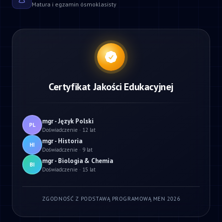
Matura i egzamin ósmoklasisty
Certyfikat Jakości Edukacyjnej
mgr - Język Polski
PL
Doświadczenie · 12 lat
mgr - Historia
HI
Doświadczenie · 9 lat
mgr - Biologia & Chemia
BI
Doświadczenie · 15 lat
ZGODNOŚĆ Z PODSTAWĄ PROGRAMOWĄ MEN 2026