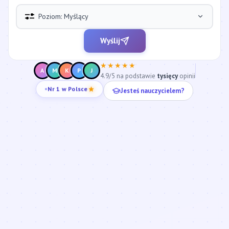
Poziom: Myślący
Wyślij
★★★★★
A
M
K
P
J
4.9/5 na podstawie
tysięcy
opinii
Jesteś nauczycielem?
Nr 1 w Polsce