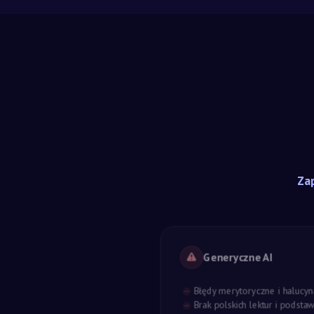
Zap
Generyczne AI
Błędy merytoryczne i halucyn
Brak polskich lektur i podst