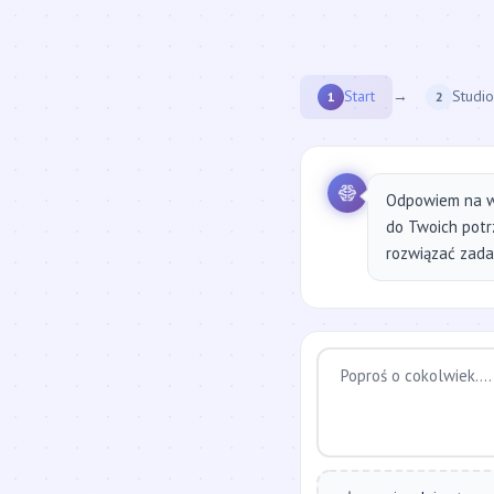
Start
→
Studio
1
2
Odpowiem na w
do Twoich potr
rozwiązać zadan