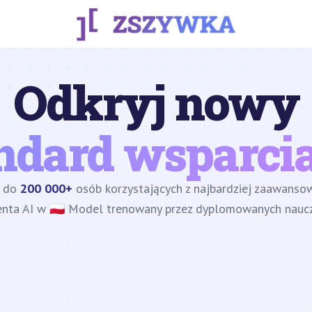
Odkryj nowy
ndard wsparcia
z do
200 000+
osób korzystających z najbardziej zaawans
enta AI w 🇵🇱 Model trenowany przez dyplomowanych nauczy