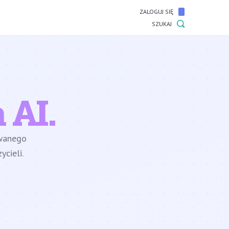
ZALOGUJ SIĘ
SZUKAJ
 AI.
owanego
cieli.