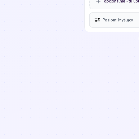
opcjonalnie - tu up
Poziom: Myślący