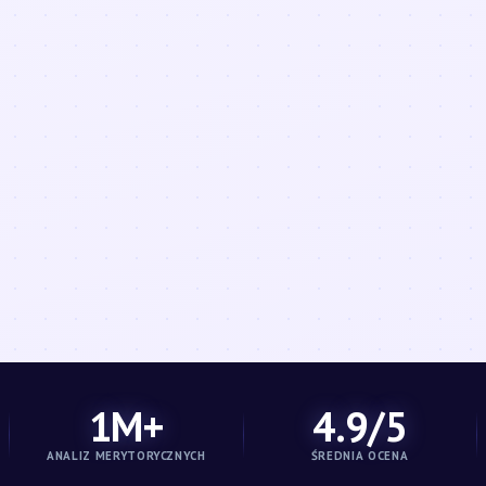
1M+
4.9/5
ANALIZ MERYTORYCZNYCH
ŚREDNIA OCENA