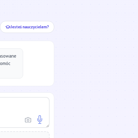
ej...
Jesteś nauczycielem?
pasowane
pomóc