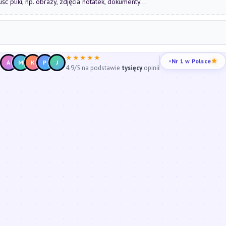
uść pliki, np. obrazy, zdjęcia notatek, dokumenty...
★★★★★
Nr 1 w Polsce
A
M
K
P
J
4.9/5 na podstawie
tysięcy
opinii