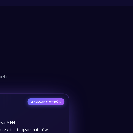
eli.
ZALECANY WYBÓR
owa MEN
czycieli i egzaminatorów