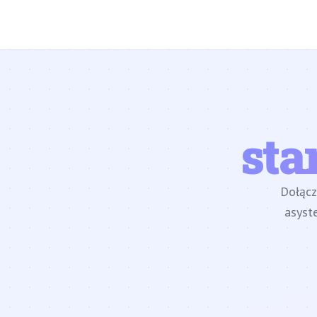
sta
Dołąc
asyst