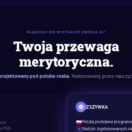
DLACZEGO NIE WYSTARCZY ZWYKŁE AI?
Twoja przewaga
merytoryczna.
rojektowany pod polskie realia.
Nadzorowany przez nauczyci
ZSZYWKA
Polska podstawa program
🇵🇱
acje
awy MEN
Nadzór dyplomowanych nau