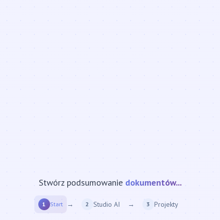
Stwórz podsumowanie
strony internetowej...
→
Studio AI
→
Projekty
1
Start
2
3