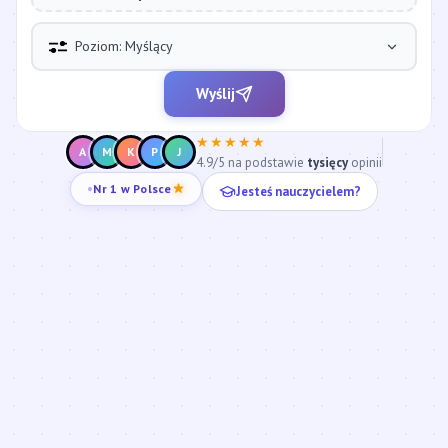
Poziom: Myślący
Wyślij
★★★★★
A
M
K
P
J
4.9/5 na podstawie
tysięcy
opinii
Jesteś nauczycielem?
Nr 1 w Polsce