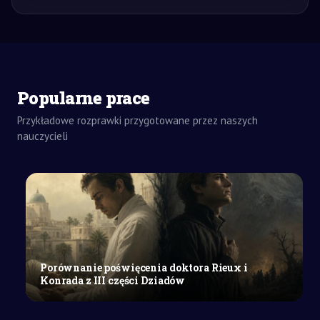
Popularne prace
Przykładowe rozprawki przygotowane przez naszych
ZADANIA
DOMOWE
nauczycieli
REFERAT
SZKOŁY
ŚREDNIE
Zwalczanie
pandemii
COVID-
19
w
Porównanie poświęcenia doktora Rieux i
Polsce
Konrada z III części Dziadów
i
na