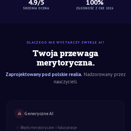
4.9/5
100%
ŚREDNIA OCENA
ZGODNOŚĆ Z CKE 2026
DLACZEGO NIE WYSTARCZY ZWYKŁE AI?
Twoja przewaga
merytoryczna.
Zaprojektowany pod polskie realia.
Nadzorowany przez
nauczycieli.
Generyczne AI
Błędy merytoryczne i halucynacje