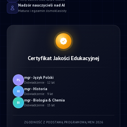
Nadzór nauczycieli nad AI
Matura i egzamin ósmoklasisty
Certyfikat Jakości Edukacyjnej
mgr - Język Polski
PL
Doświadczenie · 12 lat
mgr - Historia
HI
Doświadczenie · 9 lat
mgr - Biologia & Chemia
BI
Doświadczenie · 15 lat
ZGODNOŚĆ Z PODSTAWĄ PROGRAMOWĄ MEN 2026