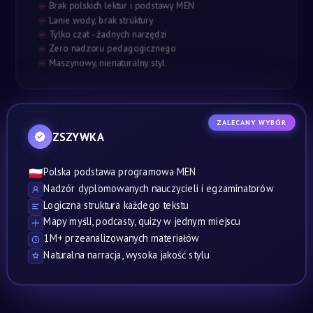
Brak polskich lektur i podstawy MEN
Lanie wody, brak struktury
Tylko czat - żadnych narzędzi
Zero nadzoru pedagogicznego
Maszynowy, nienaturalny styl
ZALECANY WYBÓR
ZSZYWKA
Polska podstawa programowa MEN
🇵🇱
Nadzór dyplomowanych nauczycieli i egzaminatorów
Logiczna struktura każdego tekstu
Mapy myśli, podcasty, quizy w jednym miejscu
1M+ przeanalizowanych materiałów
Naturalna narracja, wysoka jakość stylu