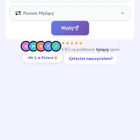
Poziom: Myślący
Wyślij
★★★★★
A
M
K
P
J
4.9/5 na podstawie
tysięcy
opinii
Nr 1 w Polsce
Jesteś nauczycielem?