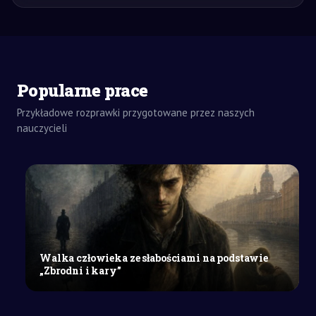
ZADANIA
Popularne prace
DOMOWE
ROZPRAWKA
Przykładowe rozprawki przygotowane przez naszych
SZKOŁY
nauczycieli
ŚREDNIE
Marzenia
o
lepszym
świecie
a
rzeczywistość
w
Walka człowieka ze słabościami na podstawie
literaturze
„Zbrodni i kary”
epickiej
i
dramatycznej