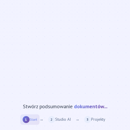
Stwórz podsumowanie
strony internetowej...
→
Studio AI
→
Projekty
1
Start
2
3