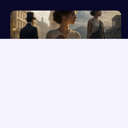
Wypracowanie na wybrany temat z języka
polskiego
NAJNOWSZE PRACE
Które konkretne wersety z rozdziałów 33-35 Księgi Izajasza
→
można zastosować współcześnie w życiu codziennym?
Opowiadanie o Bilbo Bagginsie i jego przyjaciołach z „Hobbita”
→
Opinia wychowawcy o uczennicy z zaburzeniami zachowania i
→
spektrum autyzmu