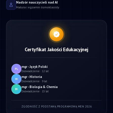
Nadzór nauczycieli nad AI
Matura i egzamin ósmoklasisty
Certyfikat Jakości Edukacyjnej
mgr - Język Polski
PL
Doświadczenie · 12 lat
mgr - Historia
HI
Doświadczenie · 9 lat
mgr - Biologia & Chemia
BI
Doświadczenie · 15 lat
ZGODNOŚĆ Z PODSTAWĄ PROGRAMOWĄ MEN 2026