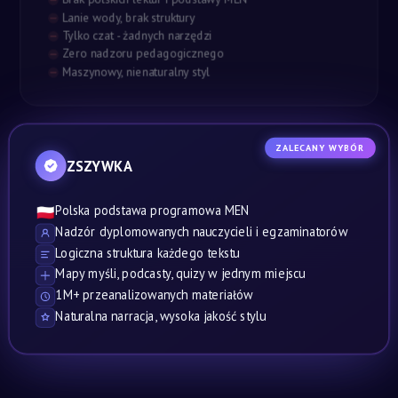
Lanie wody, brak struktury
Tylko czat - żadnych narzędzi
Zero nadzoru pedagogicznego
Maszynowy, nienaturalny styl
ZALECANY WYBÓR
ZSZYWKA
Polska podstawa programowa MEN
🇵🇱
Nadzór dyplomowanych nauczycieli i egzaminatorów
Logiczna struktura każdego tekstu
Mapy myśli, podcasty, quizy w jednym miejscu
1M+ przeanalizowanych materiałów
Naturalna narracja, wysoka jakość stylu