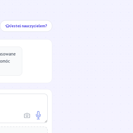
ej...
Jesteś nauczycielem?
pasowane
pomóc