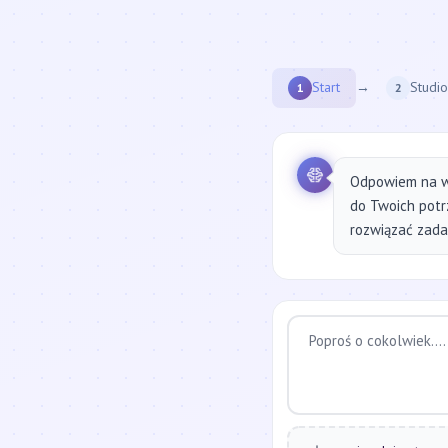
Start
→
Studio
1
2
Odpowiem na w
do Twoich potr
rozwiązać zadan