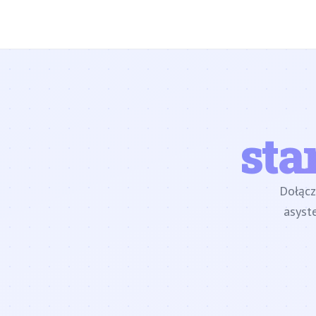
sta
Dołąc
asyst