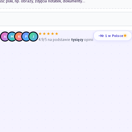
uść pliki, np. obrazy, zdjęcia notatek, dokumenty...
★★★★★
Nr 1 w Polsce
A
M
K
P
J
4.9/5 na podstawie
tysięcy
opinii