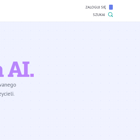
ZALOGUJ SIĘ
SZUKAJ
 AI.
owanego
cieli.