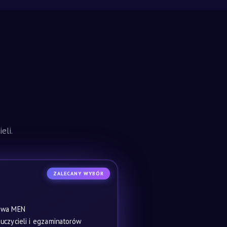
eli.
ZALECANY WYBÓR
owa MEN
czycieli i egzaminatorów