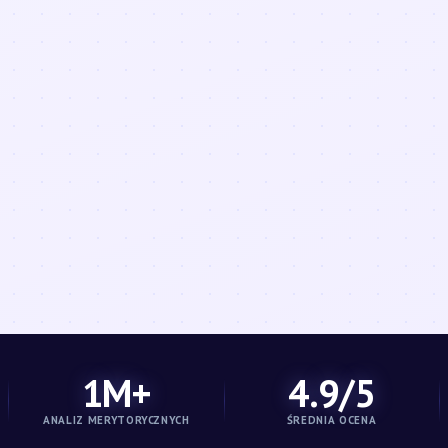
1M+
4.9/5
ANALIZ MERYTORYCZNYCH
ŚREDNIA OCENA