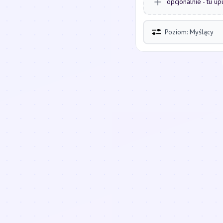
opcjonalnie - tu up
Poziom: Myślący