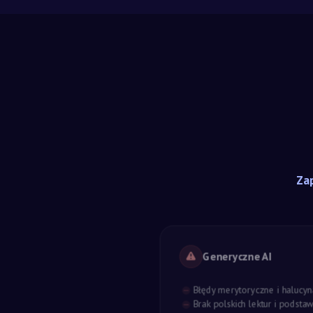
Zap
Generyczne AI
Błędy merytoryczne i halucyn
Brak polskich lektur i podst