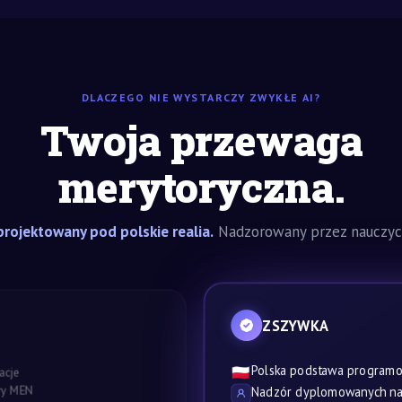
DLACZEGO NIE WYSTARCZY ZWYKŁE AI?
Twoja przewaga
merytoryczna.
rojektowany pod polskie realia.
Nadzorowany przez nauczyci
ZSZYWKA
Polska podstawa program
🇵🇱
acje
awy MEN
Nadzór dyplomowanych nau