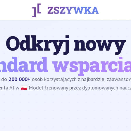
Odkryj nowy
ndard wsparcia
z do
200 000+
osób korzystających z najbardziej zaawans
enta AI w 🇵🇱 Model trenowany przez dyplomowanych nauczy