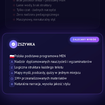
Brak polskich lektur i podstawy MEN
Lanie wody, brak struktury
Tylko czat - żadnych narzędzi
Zero nadzoru pedagogicznego
Maszynowy, nienaturalny styl
ZALECANY WYBÓR
ZSZYWKA
Polska podstawa programowa MEN
🇵🇱
Nadzór dyplomowanych nauczycieli i egzaminatorów
Logiczna struktura każdego tekstu
Mapy myśli, podcasty, quizy w jednym miejscu
1M+ przeanalizowanych materiałów
Naturalna narracja, wysoka jakość stylu