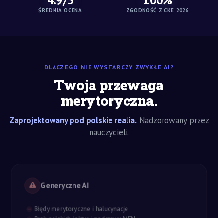
4.9/5
100%
ŚREDNIA OCENA
ZGODNOŚĆ Z CKE 2026
DLACZEGO NIE WYSTARCZY ZWYKŁE AI?
Twoja przewaga
merytoryczna.
Zaprojektowany pod polskie realia.
Nadzorowany przez
nauczycieli.
Generyczne AI
Błędy merytoryczne i halucynacje