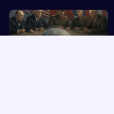
Wielka koalicja antyniemiecka
NAJNOWSZE PRACE
Które konkretne wersety z rozdziałów 33-35 Księgi Izajasza
→
można zastosować współcześnie w życiu codziennym?
Opowiadanie o Bilbo Bagginsie i jego przyjaciołach z „Hobbita”
→
Opinia wychowawcy o uczennicy z zaburzeniami zachowania i
→
spektrum autyzmu