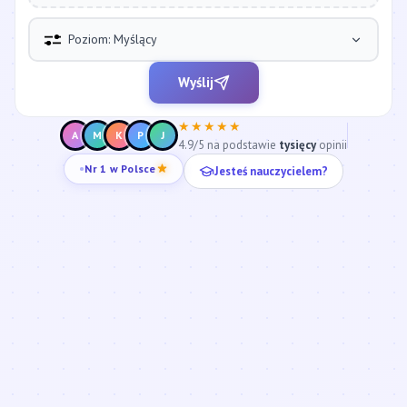
Poziom: Myślący
Wyślij
★★★★★
A
M
K
P
J
4.9/5 na podstawie
tysięcy
opinii
Jesteś nauczycielem?
Nr 1 w Polsce