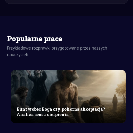
Popularne prace
Przykładowe rozprawki przygotowane przez naszych
nauczycieli
ZADANIA
DOMOWE
WYPRACOWANIE
SZKOŁY
Bunt wobec Boga czy pokorna akceptacja?
ŚREDNIE
Analiza sensu cierpienia
Transformacja
gospodarki
Polski