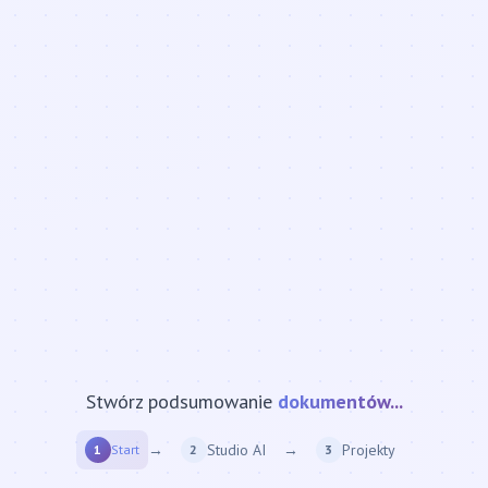
Stwórz podsumowanie
strony internetowej...
→
Studio AI
→
Projekty
1
Start
2
3