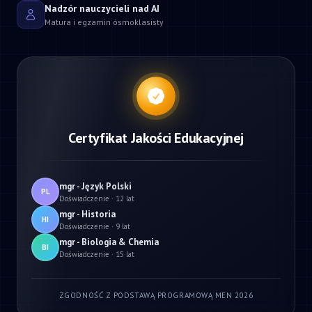
Nadzór nauczycieli nad AI
Matura i egzamin ósmoklasisty
Certyfikat Jakości Edukacyjnej
mgr - Język Polski
PL
Doświadczenie · 12 lat
mgr - Historia
HI
Doświadczenie · 9 lat
mgr - Biologia & Chemia
BI
Doświadczenie · 15 lat
ZGODNOŚĆ Z PODSTAWĄ PROGRAMOWĄ MEN 2026