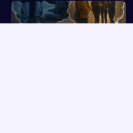
Na czym polega dylemat moralny? Analiza
problemu
NAJNOWSZE PRACE
Mitologizacja w powieści „Sklepy cynamonowe”
→
Czy skąpcy są wśród nas? Analiza na podstawie komedii
→
Moliera „Skąpiec”
Bunt i jego konsekwencje dla jednostki w literaturze
→
Prawa człowieka w edukacji obywatelskiej
→