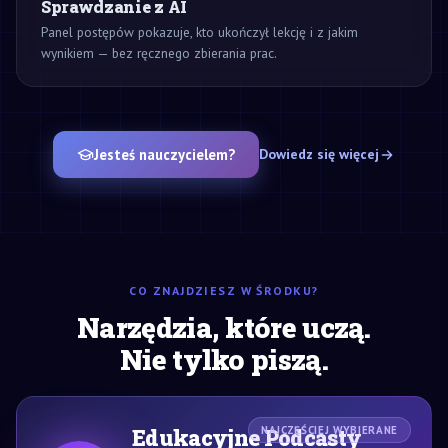
Sprawdzanie z AI
Panel postępów pokazuje, kto ukończył lekcję i z jakim
wynikiem — bez ręcznego zbierania prac.
Jesteś nauczycielem?
Dowiedz się więcej
CO ZNAJDZIESZ W ŚRODKU?
Narzędzia, które uczą.
Nie tylko piszą.
Edukacyjne Podcasty
NAJCZĘŚCIEJ WYBIERANE