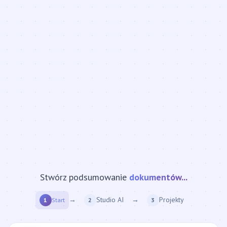
Stwórz podsumowanie
strony internetowej...
→
Studio AI
→
Projekty
1
Start
2
3