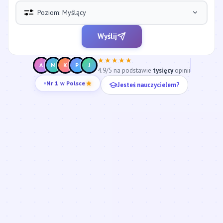
Poziom: Myślący
Wyślij
★★★★★
A
M
K
P
J
4.9/5 na podstawie
tysięcy
opinii
Jesteś nauczycielem?
Nr 1 w Polsce