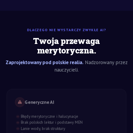
DLACZEGO NIE WYSTARCZY ZWYKŁE AI?
Twoja przewaga
merytoryczna.
Zaprojektowany pod polskie realia.
Nadzorowany przez
nauczycieli.
Generyczne AI
Błędy merytoryczne i halucynacje
Brak polskich lektur i podstawy MEN
Lanie wody, brak struktury