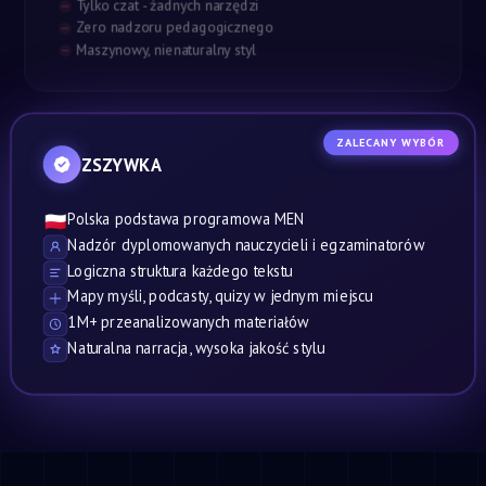
Tylko czat - żadnych narzędzi
Zero nadzoru pedagogicznego
Maszynowy, nienaturalny styl
ZALECANY WYBÓR
ZSZYWKA
Polska podstawa programowa MEN
🇵🇱
Nadzór dyplomowanych nauczycieli i egzaminatorów
Logiczna struktura każdego tekstu
Mapy myśli, podcasty, quizy w jednym miejscu
1M+ przeanalizowanych materiałów
Naturalna narracja, wysoka jakość stylu