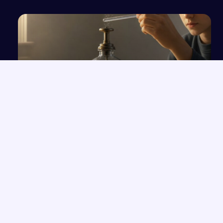
Doświadczenia elektryzowania ciał i zasada
działania elektroskopu
NAJNOWSZE PRACE
Rola przeznaczenia w kreacji świata przedstawionego na
→
podstawie twórczości Orzeszkowej
Przemówienie o wrażliwości i uważności, które zmieniają życie
→
Człowiek „Zlagrowany” jako ofiara systemu w „Proszę państwa
→
do gazu”