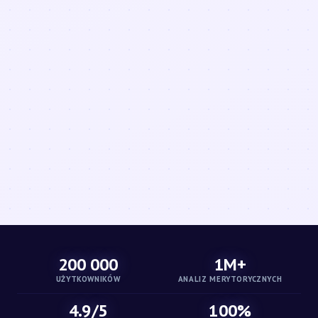
200 000
1M+
UŻYTKOWNIKÓW
ANALIZ MERYTORYCZNYCH
4.9/5
100%