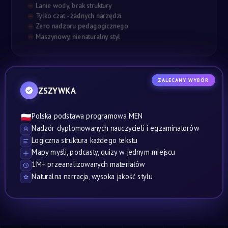
Lanie wody, brak struktury
Tylko czat - żadnych narzędzi
Zero nadzoru pedagogicznego
Maszynowy, nienaturalny styl
ZALECANY WYBÓR
ZSZYWKA
Polska podstawa programowa MEN
🇵🇱
Nadzór dyplomowanych nauczycieli i egzaminatorów
Logiczna struktura każdego tekstu
Mapy myśli, podcasty, quizy w jednym miejscu
1M+ przeanalizowanych materiałów
Naturalna narracja, wysoka jakość stylu