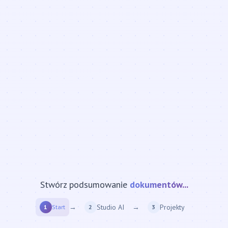
Stwórz podsumowanie
strony internetowej...
→
Studio AI
→
Projekty
1
Start
2
3