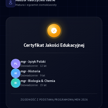
Nadzór nauczycieli nad AI
Matura i egzamin ósmoklasisty
Certyfikat Jakości Edukacyjnej
mgr - Język Polski
PL
Doświadczenie · 12 lat
mgr - Historia
HI
Doświadczenie · 9 lat
mgr - Biologia & Chemia
BI
Doświadczenie · 15 lat
ZGODNOŚĆ Z PODSTAWĄ PROGRAMOWĄ MEN 2026