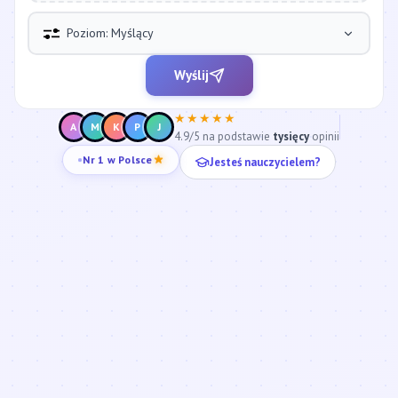
Poziom: Myślący
Wyślij
★★★★★
A
M
K
P
J
4.9/5 na podstawie
tysięcy
opinii
Jesteś nauczycielem?
Nr 1 w Polsce