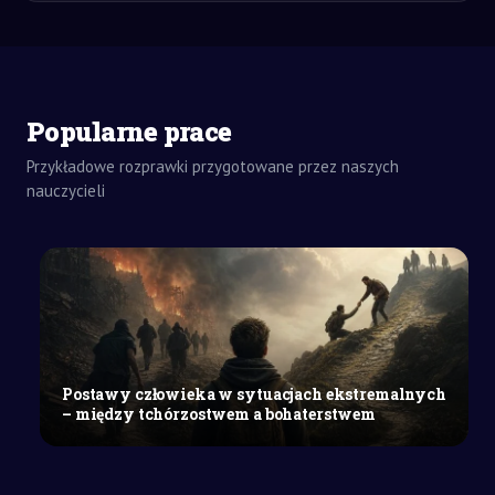
ZADANIA
DOMOWE
Popularne prace
ROZPRAWKA
SZKOŁY
Przykładowe rozprawki przygotowane przez naszych
ŚREDNIE
nauczycieli
W
jaki
sposób
i
po
co
w
literaturze
Postawy człowieka w sytuacjach ekstremalnych
realizuje
– między tchórzostwem a bohaterstwem
się
konwencję
symboliczną?