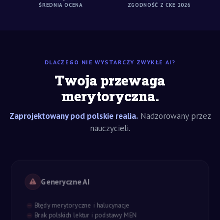
ŚREDNIA OCENA
ZGODNOŚĆ Z CKE 2026
DLACZEGO NIE WYSTARCZY ZWYKŁE AI?
Twoja przewaga
merytoryczna.
Zaprojektowany pod polskie realia.
Nadzorowany przez
nauczycieli.
Generyczne AI
Błędy merytoryczne i halucynacje
Brak polskich lektur i podstawy MEN