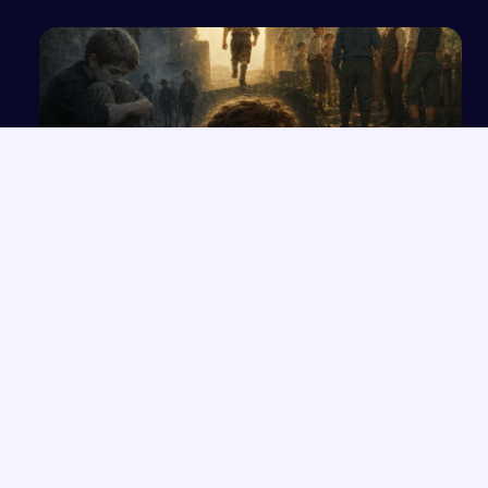
Wpływ wizyty w świecie „Chłopców z Placu
Broni” na decyzję Nemeczka
NAJNOWSZE PRACE
Rola przeznaczenia w kreacji świata przedstawionego na
→
podstawie twórczości Orzeszkowej
Przemówienie o wrażliwości i uważności, które zmieniają życie
→
Człowiek „Zlagrowany” jako ofiara systemu w „Proszę państwa
→
do gazu”