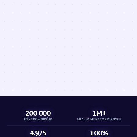
200 000
1M+
UŻYTKOWNIKÓW
ANALIZ MERYTORYCZNYCH
4.9/5
100%