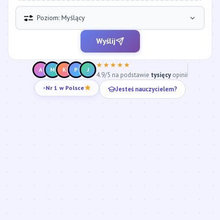
Poziom: Myślący
Wyślij
★★★★★
A
M
K
P
J
4.9/5 na podstawie
tysięcy
opinii
Jesteś nauczycielem?
Nr 1 w Polsce