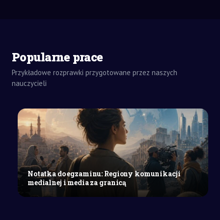
ZADANIA
DOMOWE
Popularne prace
ROZPRAWKA
SZKOŁY
Przykładowe rozprawki przygotowane przez naszych
ŚREDNIE
nauczycieli
W
jaki
sposób
i
po
co
w
literaturze
Notatka do egzaminu: Regiony komunikacji
realizuje
medialnej i media za granicą
się
konwencję
symboliczną?