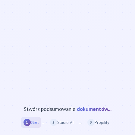
Stwórz podsumowanie
strony internetowej...
→
Studio AI
→
Projekty
1
Start
2
3