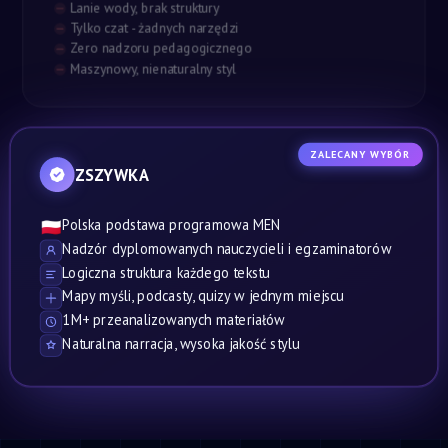
Lanie wody, brak struktury
Tylko czat - żadnych narzędzi
Zero nadzoru pedagogicznego
Maszynowy, nienaturalny styl
ZALECANY WYBÓR
ZSZYWKA
Polska podstawa programowa MEN
🇵🇱
Nadzór dyplomowanych nauczycieli i egzaminatorów
Logiczna struktura każdego tekstu
Mapy myśli, podcasty, quizy w jednym miejscu
1M+ przeanalizowanych materiałów
Naturalna narracja, wysoka jakość stylu