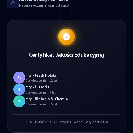
Matura i egzamin ósmoklasisty
Certyfikat Jakości Edukacyjnej
mgr - Język Polski
PL
Doświadczenie · 12 lat
mgr - Historia
HI
Doświadczenie · 9 lat
mgr - Biologia & Chemia
BI
Doświadczenie · 15 lat
ZGODNOŚĆ Z PODSTAWĄ PROGRAMOWĄ MEN 2026