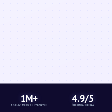
1M+
4.9/5
ANALIZ MERYTORYCZNYCH
ŚREDNIA OCENA