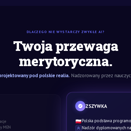
DLACZEGO NIE WYSTARCZY ZWYKŁE AI?
Twoja przewaga
merytoryczna.
rojektowany pod polskie realia.
Nadzorowany przez nauczyci
ZSZYWKA
Polska podstawa program
🇵🇱
acje
awy MEN
Nadzór dyplomowanych nau