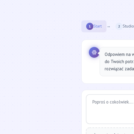
Start
→
Studio
1
2
Odpowiem na w
do Twoich potr
rozwiązać zadan