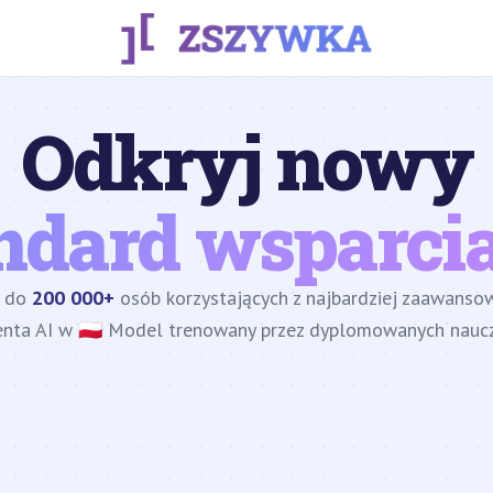
Odkryj nowy
ndard wsparcia
z do
200 000+
osób korzystających z najbardziej zaawans
enta AI w 🇵🇱 Model trenowany przez dyplomowanych nauczy