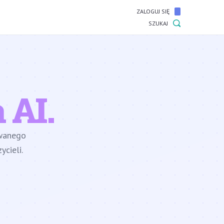
ZALOGUJ SIĘ
SZUKAJ
 AI.
owanego
cieli.