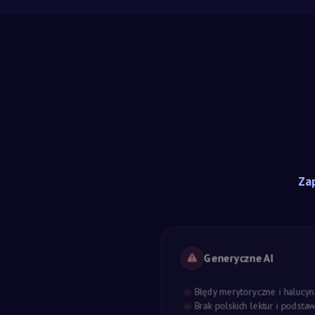
Zap
Generyczne AI
Błędy merytoryczne i halucyn
Brak polskich lektur i podst