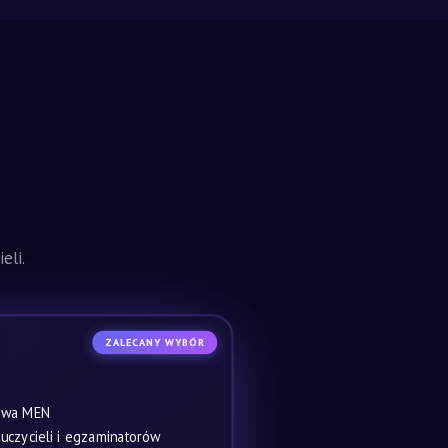
eli.
ZALECANY WYBÓR
owa MEN
czycieli i egzaminatorów