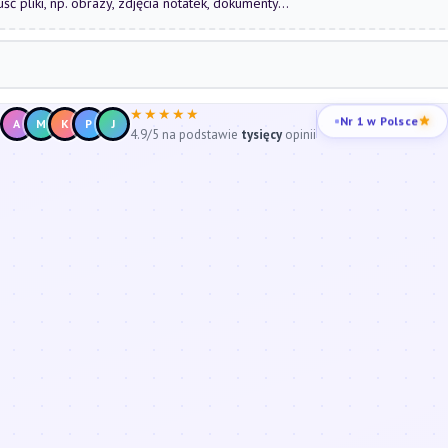
uść pliki, np. obrazy, zdjęcia notatek, dokumenty...
★★★★★
Nr 1 w Polsce
A
M
K
P
J
4.9/5 na podstawie
tysięcy
opinii