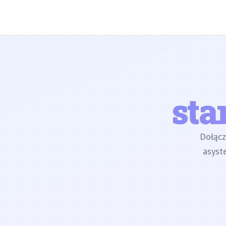
sta
Dołąc
asyst