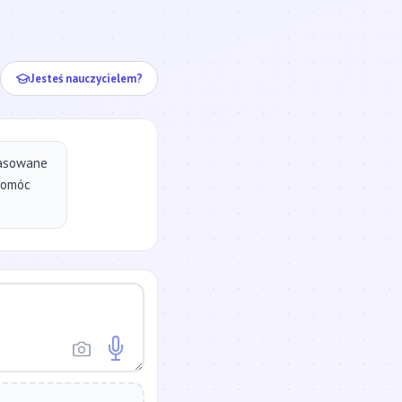
ej...
Jesteś nauczycielem?
pasowane
pomóc