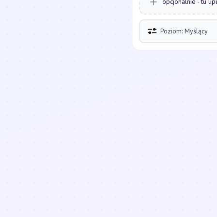
opcjonalnie - tu up
Poziom: Myślący