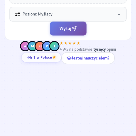
Poziom: Myślący
Wyślij
★★★★★
A
M
K
P
J
4.9/5 na podstawie
tysięcy
opinii
Jesteś nauczycielem?
Nr 1 w Polsce