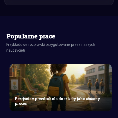
Popularne prace
Przykładowe rozprawki przygotowane przez naszych
nauczycieli
ZADANIA
DOMOWE
REFERAT
SZKOŁY
ŚREDNIE
Historia
Przejście z przedszkola do szkoły jako złożony
i
proces
teraźniejszość
miasta