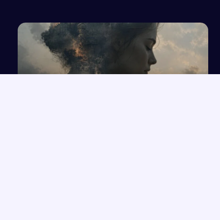
Świdwin
Rola pamięci i jej wpływ na człowieka
NAJNOWSZE PRACE
Rola przeznaczenia w kreacji świata przedstawionego na
→
podstawie twórczości Orzeszkowej
Przemówienie o wrażliwości i uważności, które zmieniają życie
→
Człowiek „Zlagrowany” jako ofiara systemu w „Proszę państwa
→
do gazu”