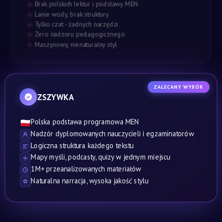
Brak polskich lektur i podstawy MEN
Lanie wody, brak struktury
Tylko czat - żadnych narzędzi
Zero nadzoru pedagogicznego
Maszynowy, nienaturalny styl
ZALECANY WYBÓR
ZSZYWKA
Polska podstawa programowa MEN
🇵🇱
Nadzór dyplomowanych nauczycieli i egzaminatorów
Logiczna struktura każdego tekstu
Mapy myśli, podcasty, quizy w jednym miejscu
1M+ przeanalizowanych materiałów
Naturalna narracja, wysoka jakość stylu