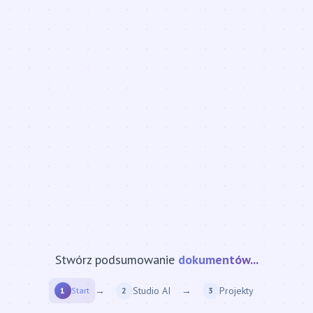
Stwórz podsumowanie
strony internetowej...
→
Studio AI
→
Projekty
1
Start
2
3