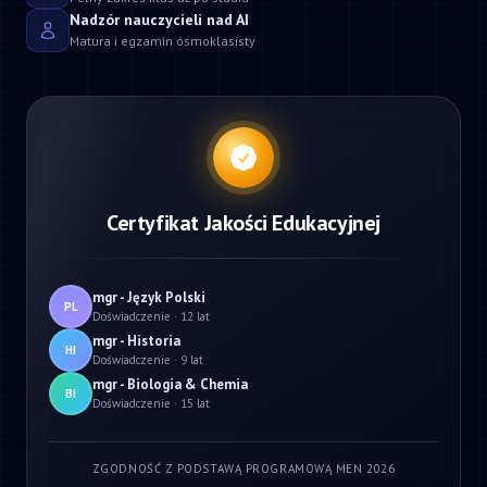
Nadzór nauczycieli nad AI
Matura i egzamin ósmoklasisty
Certyfikat Jakości Edukacyjnej
mgr - Język Polski
PL
Doświadczenie · 12 lat
mgr - Historia
HI
Doświadczenie · 9 lat
mgr - Biologia & Chemia
BI
Doświadczenie · 15 lat
ZGODNOŚĆ Z PODSTAWĄ PROGRAMOWĄ MEN 2026