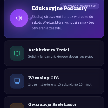
Edukacyjne Podcasty
NAJCZĘŚCIEJ WYBIERANE
Słuchaj streszczeń i analiz w drodze do
szkoły. Wiedza, która wchodzi sama - bez
otwierania zeszytu.
Architektura Treści
Solidny fundament, którego doceni auczyciel.
Wizualny GPS
Zrozum strukturę w 15 sekund, nie 15 minut.
Gwarancja Rzetelności