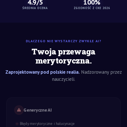
4.9/5
100%
ŚREDNIA OCENA
ZGODNOŚĆ Z CKE 2026
DLACZEGO NIE WYSTARCZY ZWYKŁE AI?
Twoja przewaga
merytoryczna.
Zaprojektowany pod polskie realia.
Nadzorowany przez
nauczycieli.
Generyczne AI
Błędy merytoryczne i halucynacje