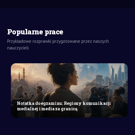
Popularne prace
Przykładowe rozprawki przygotowane przez naszych
ZADANIA
DOMOWE
nauczycieli
ESEJ
SZKOŁA
WYŻSZA
Nauczyciel
jako
współczesny
przewodnik
w
Notatka do egzaminu: Regiony komunikacji
perspektywie
medialnej i media za granicą
nowoczesnego
i
zmieniającego...