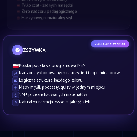
Tylko czat - żadnych narzędzi
Zero nadzoru pedagogicznego
Maszynowy, nienaturalny styl
ZALECANY WYBÓR
ZSZYWKA
Polska podstawa programowa MEN
🇵🇱
Nadzór dyplomowanych nauczycieli i egzaminatorów
Logiczna struktura każdego tekstu
Mapy myśli, podcasty, quizy w jednym miejscu
1M+ przeanalizowanych materiałów
Naturalna narracja, wysoka jakość stylu