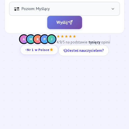
Poziom: Myślący
Wyślij
★★★★★
A
M
K
P
J
4.9/5 na podstawie
tysięcy
opinii
Jesteś nauczycielem?
Nr 1 w Polsce