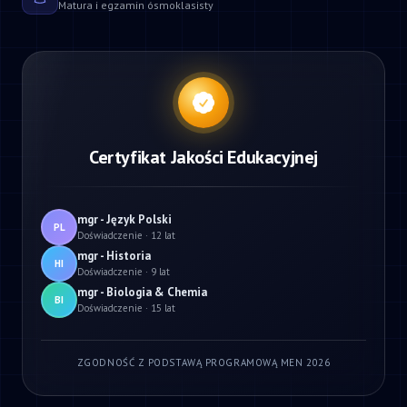
Matura i egzamin ósmoklasisty
Certyfikat Jakości Edukacyjnej
mgr - Język Polski
PL
Doświadczenie · 12 lat
mgr - Historia
HI
Doświadczenie · 9 lat
mgr - Biologia & Chemia
BI
Doświadczenie · 15 lat
ZGODNOŚĆ Z PODSTAWĄ PROGRAMOWĄ MEN 2026