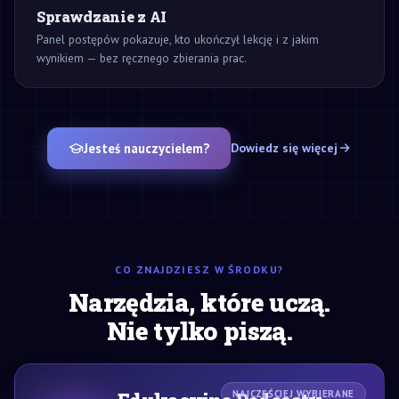
Sprawdzanie z AI
Panel postępów pokazuje, kto ukończył lekcję i z jakim
wynikiem — bez ręcznego zbierania prac.
Jesteś nauczycielem?
Dowiedz się więcej
CO ZNAJDZIESZ W ŚRODKU?
Narzędzia, które uczą.
Nie tylko piszą.
NAJCZĘŚCIEJ WYBIERANE