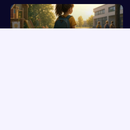
Przejście z przedszkola do szkoły jako złożony
proces
NAJNOWSZE PRACE
Opowieść o Benjaminiu i trudnych relacjach w hotelu Genevive
→
Bunt i samotność: rola jednostki w społeczeństwie w świetle
→
lektur
Sztuczna inteligencja (AI)
→
Placówki resocjalizacyjne dla nieletnich w Polsce –
→