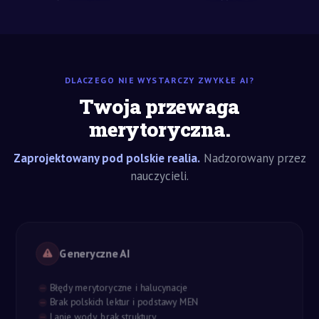
DLACZEGO NIE WYSTARCZY ZWYKŁE AI?
Twoja przewaga
merytoryczna.
Zaprojektowany pod polskie realia.
Nadzorowany przez
nauczycieli.
Generyczne AI
Błędy merytoryczne i halucynacje
Brak polskich lektur i podstawy MEN
Lanie wody, brak struktury