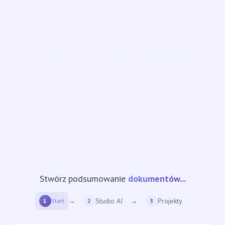
Stwórz podsumowanie
strony internetowej...
→
Studio AI
→
Projekty
1
Start
2
3