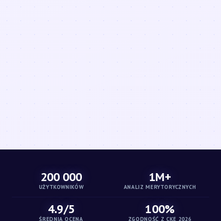
200 000
1M+
UŻYTKOWNIKÓW
ANALIZ MERYTORYCZNYCH
4.9/5
100%
ŚREDNIA OCENA
ZGODNOŚĆ Z CKE 2026