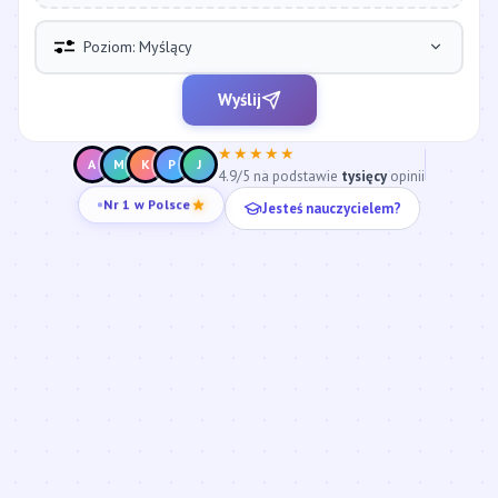
Poziom: Myślący
Wyślij
★★★★★
A
M
K
P
J
4.9/5 na podstawie
tysięcy
opinii
Jesteś nauczycielem?
Nr 1 w Polsce