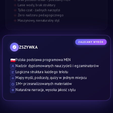
Lanie wody, brak struktury
Tylko czat - żadnych narzędzi
Zero nadzoru pedagogicznego
Maszynowy, nienaturalny styl
ZALECANY WYBÓR
ZSZYWKA
Polska podstawa programowa MEN
🇵🇱
Nadzór dyplomowanych nauczycieli i egzaminatorów
Logiczna struktura każdego tekstu
Mapy myśli, podcasty, quizy w jednym miejscu
1M+ przeanalizowanych materiałów
Naturalna narracja, wysoka jakość stylu