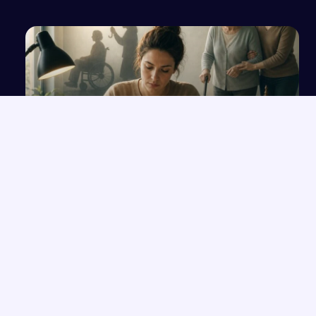
Odwołanie od orzeczenia o niepełnosprawności
dotyczącego potrzeby pomocy
NAJNOWSZE PRACE
Które konkretne wersety z rozdziałów 33-35 Księgi Izajasza
→
można zastosować współcześnie w życiu codziennym?
Opowiadanie o Bilbo Bagginsie i jego przyjaciołach z „Hobbita”
→
Opinia wychowawcy o uczennicy z zaburzeniami zachowania i
→
spektrum autyzmu