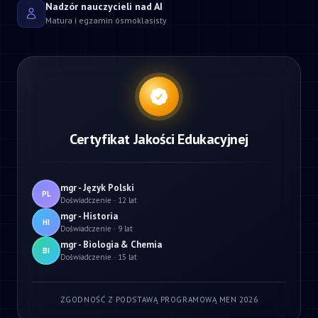
Nadzór nauczycieli nad AI
Matura i egzamin ósmoklasisty
Certyfikat Jakości Edukacyjnej
mgr - Język Polski
PL
Doświadczenie · 12 lat
mgr - Historia
HI
Doświadczenie · 9 lat
mgr - Biologia & Chemia
BI
Doświadczenie · 15 lat
ZGODNOŚĆ Z PODSTAWĄ PROGRAMOWĄ MEN 2026