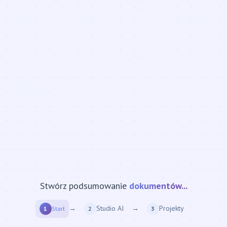
Stwórz podsumowanie
strony internetowej...
→
Studio AI
→
Projekty
1
Start
2
3