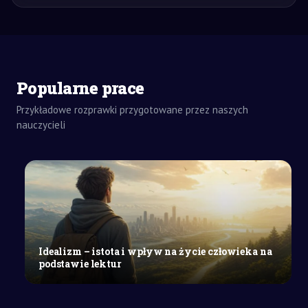
Popularne prace
Przykładowe rozprawki przygotowane przez naszych
nauczycieli
ZADANIA
DOMOWE
ANALIZA
SZKOŁA
WYŻSZA
Neuroróżnorodność
–
wyjaśnienie
pojęcia,
Idealizm – istota i wpływ na życie człowieka na
ADHD
podstawie lektur
–
kryteria
diagnostyczne