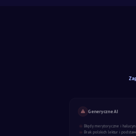
Zap
Generyczne AI
Błędy merytoryczne i halucyn
Brak polskich lektur i podst