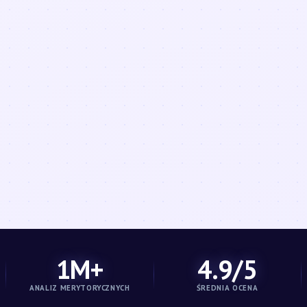
1M+
4.9/5
ANALIZ MERYTORYCZNYCH
ŚREDNIA OCENA