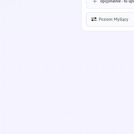
opcjonalnie - tu up
Poziom: Myślący