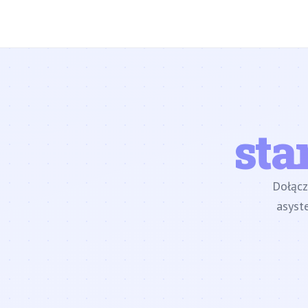
sta
Dołąc
asyst