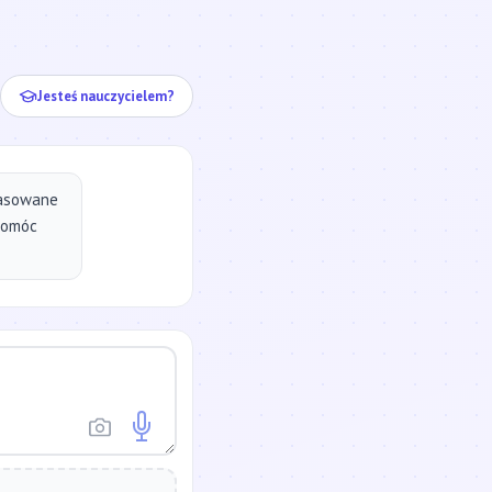
ej...
Jesteś nauczycielem?
pasowane
pomóc