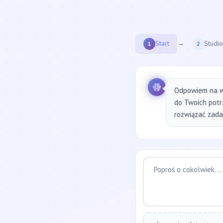
Start
→
Studio
1
2
Odpowiem na w
do Twoich potr
rozwiązać zadan