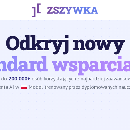
Odkryj nowy
ndard wsparcia
z do
200 000+
osób korzystających z najbardziej zaawans
enta AI w 🇵🇱 Model trenowany przez dyplomowanych nauczy