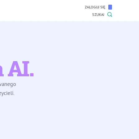
ZALOGUJ SIĘ
SZUKAJ
 AI.
owanego
cieli.