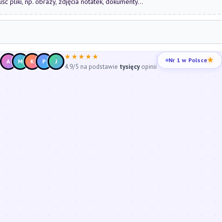
uść pliki, np. obrazy, zdjęcia notatek, dokumenty...
★★★★★
Nr 1 w Polsce
A
M
K
P
J
4.9/5 na podstawie
tysięcy
opinii