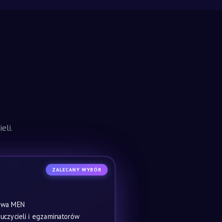
eli.
ZALECANY WYBÓR
owa MEN
czycieli i egzaminatorów