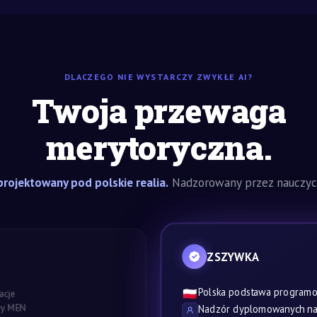
DLACZEGO NIE WYSTARCZY ZWYKŁE AI?
Twoja przewaga
merytoryczna.
rojektowany pod polskie realia.
Nadzorowany przez nauczyci
ZSZYWKA
Polska podstawa program
🇵🇱
acje
awy MEN
Nadzór dyplomowanych nau