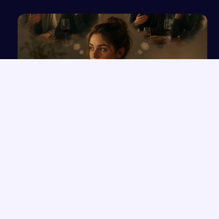
Refleksje na temat uwag innych dotyczących
mojego picia
NAJNOWSZE PRACE
Rola przeznaczenia w kreacji świata przedstawionego na
→
podstawie twórczości Orzeszkowej
Przemówienie o wrażliwości i uważności, które zmieniają życie
→
Człowiek „Zlagrowany” jako ofiara systemu w „Proszę państwa
→
do gazu”