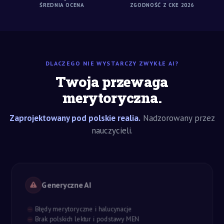
ŚREDNIA OCENA
ZGODNOŚĆ Z CKE 2026
DLACZEGO NIE WYSTARCZY ZWYKŁE AI?
Twoja przewaga
merytoryczna.
Zaprojektowany pod polskie realia.
Nadzorowany przez
nauczycieli.
Generyczne AI
Błędy merytoryczne i halucynacje
Brak polskich lektur i podstawy MEN