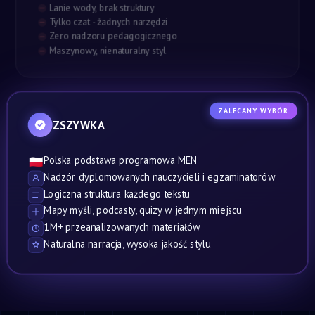
Lanie wody, brak struktury
Tylko czat - żadnych narzędzi
Zero nadzoru pedagogicznego
Maszynowy, nienaturalny styl
ZALECANY WYBÓR
ZSZYWKA
Polska podstawa programowa MEN
🇵🇱
Nadzór dyplomowanych nauczycieli i egzaminatorów
Logiczna struktura każdego tekstu
Mapy myśli, podcasty, quizy w jednym miejscu
1M+ przeanalizowanych materiałów
Naturalna narracja, wysoka jakość stylu