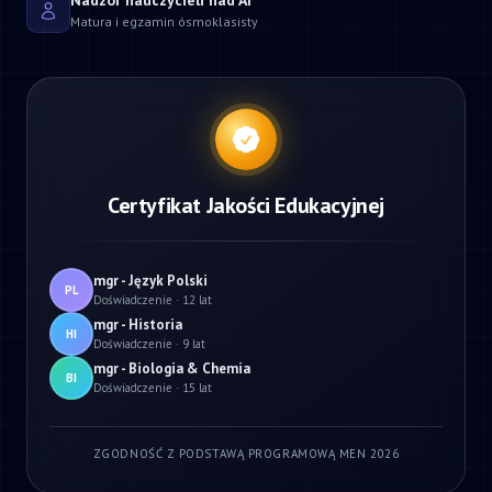
Nadzór nauczycieli nad AI
Matura i egzamin ósmoklasisty
Certyfikat Jakości Edukacyjnej
mgr - Język Polski
PL
Doświadczenie · 12 lat
mgr - Historia
HI
Doświadczenie · 9 lat
mgr - Biologia & Chemia
BI
Doświadczenie · 15 lat
ZGODNOŚĆ Z PODSTAWĄ PROGRAMOWĄ MEN 2026