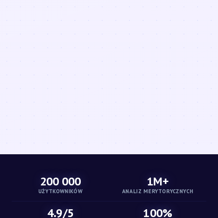
200 000
1M+
UŻYTKOWNIKÓW
ANALIZ MERYTORYCZNYCH
4.9/5
100%