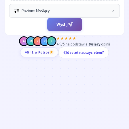
Poziom: Myślący
Wyślij
★★★★★
A
M
K
P
J
4.9/5 na podstawie
tysięcy
opinii
Nr 1 w Polsce
Jesteś nauczycielem?