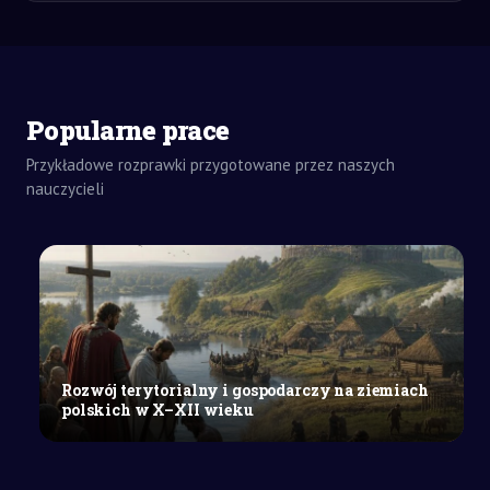
Popularne prace
Przykładowe rozprawki przygotowane przez naszych
nauczycieli
ZADANIA
DOMOWE
REFERAT
SZKOŁY
ŚREDNIE
Koszty
postępowania
podatkowego:
rodzaje,
Rozwój terytorialny i gospodarczy na ziemiach
tryb
polskich w X–XII wieku
zwrotu
i
obciążenia