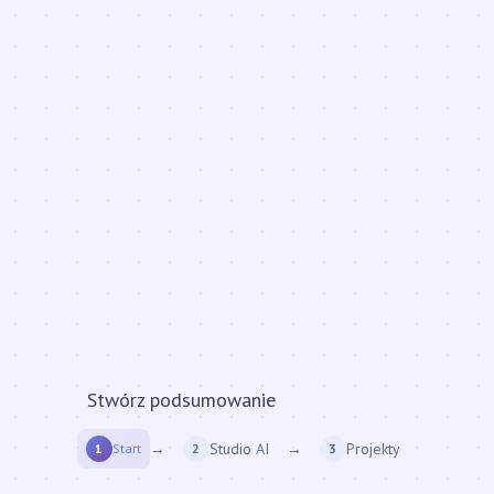
Stwórz podsumowanie
filmu z YT...
→
Studio AI
→
Projekty
1
Start
2
3