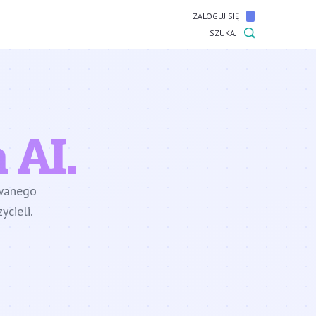
ZALOGUJ SIĘ
SZUKAJ
 AI.
owanego
cieli.