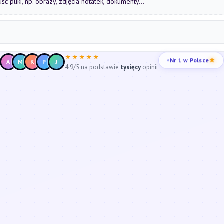
uść pliki, np. obrazy, zdjęcia notatek, dokumenty...
★★★★★
Nr 1 w Polsce
A
M
K
P
J
4.9/5 na podstawie
tysięcy
opinii