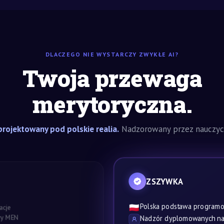
DLACZEGO NIE WYSTARCZY ZWYKŁE AI?
Twoja przewaga
merytoryczna.
rojektowany pod polskie realia.
Nadzorowany przez nauczyci
ZSZYWKA
Polska podstawa program
🇵🇱
acje
awy MEN
Nadzór dyplomowanych nau