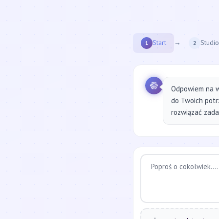
Start
→
Studio
1
2
Odpowiem na w
do Twoich potr
rozwiązać zadan