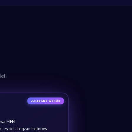
eli.
ZALECANY WYBÓR
owa MEN
czycieli i egzaminatorów