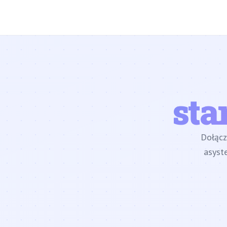
sta
Dołąc
asyst