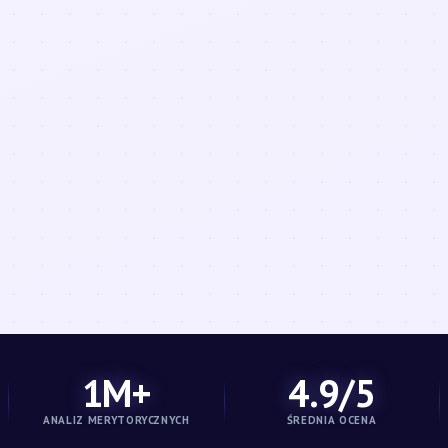
1M+
4.9/5
ANALIZ MERYTORYCZNYCH
ŚREDNIA OCENA