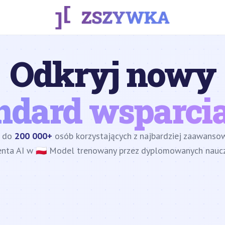
Odkryj nowy
ndard wsparcia
z do
200 000+
osób korzystających z najbardziej zaawans
enta AI w 🇵🇱 Model trenowany przez dyplomowanych nauczy