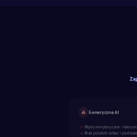
Zap
Generyczne AI
Błędy merytoryczne i halucyn
Brak polskich lektur i podst