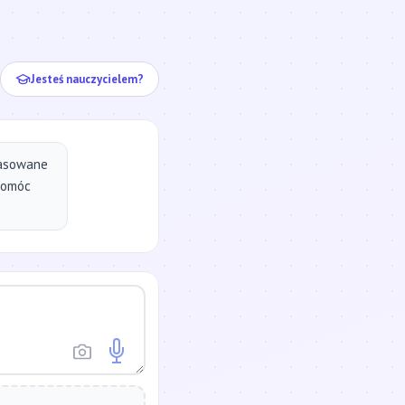
ej...
Jesteś nauczycielem?
pasowane
pomóc