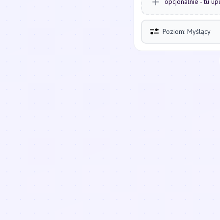
opcjonalnie - tu up
Poziom: Myślący