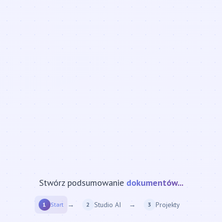
Stwórz podsumowanie
strony internetowej...
→
Studio AI
→
Projekty
1
Start
2
3