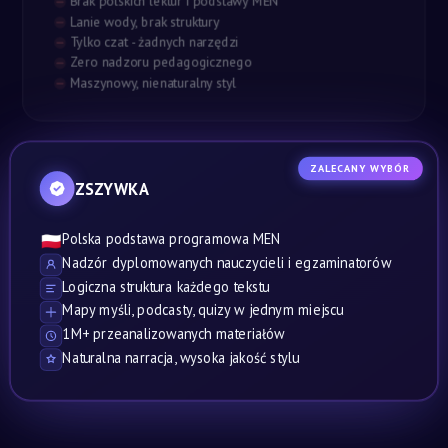
Brak polskich lektur i podstawy MEN
Lanie wody, brak struktury
Tylko czat - żadnych narzędzi
Zero nadzoru pedagogicznego
Maszynowy, nienaturalny styl
ZALECANY WYBÓR
ZSZYWKA
Polska podstawa programowa MEN
🇵🇱
Nadzór dyplomowanych nauczycieli i egzaminatorów
Logiczna struktura każdego tekstu
Mapy myśli, podcasty, quizy w jednym miejscu
1M+ przeanalizowanych materiałów
Naturalna narracja, wysoka jakość stylu