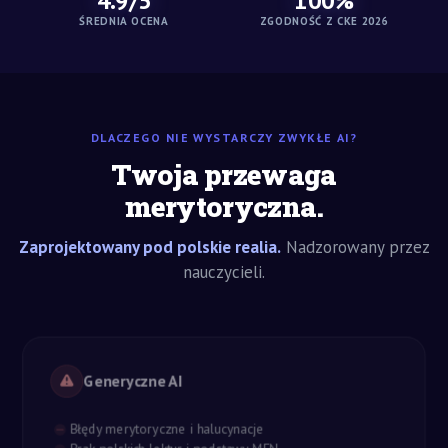
4.9/5
100%
ŚREDNIA OCENA
ZGODNOŚĆ Z CKE 2026
DLACZEGO NIE WYSTARCZY ZWYKŁE AI?
Twoja przewaga
merytoryczna.
Zaprojektowany pod polskie realia.
Nadzorowany przez
nauczycieli.
Generyczne AI
Błędy merytoryczne i halucynacje