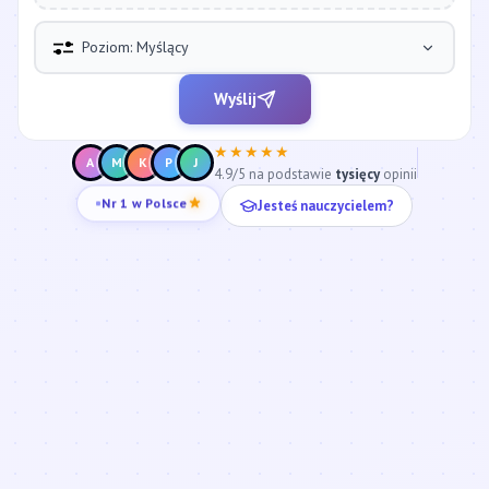
Poziom: Myślący
Wyślij
★★★★★
A
M
K
P
J
4.9/5 na podstawie
tysięcy
opinii
Jesteś nauczycielem?
Nr 1 w Polsce