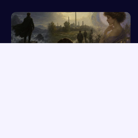
Wpływ wybranych prądów artystycznych na
światopogląd i dzieła twórców
NAJNOWSZE PRACE
Które konkretne wersety z rozdziałów 33-35 Księgi Izajasza
→
można zastosować współcześnie w życiu codziennym?
Opowiadanie o Bilbo Bagginsie i jego przyjaciołach z „Hobbita”
→
Opinia wychowawcy o uczennicy z zaburzeniami zachowania i
→
spektrum autyzmu