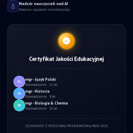
Nadzór nauczycieli nad AI
Matura i egzamin ósmoklasisty
Certyfikat Jakości Edukacyjnej
mgr - Język Polski
PL
Doświadczenie · 12 lat
mgr - Historia
HI
Doświadczenie · 9 lat
mgr - Biologia & Chemia
BI
Doświadczenie · 15 lat
ZGODNOŚĆ Z PODSTAWĄ PROGRAMOWĄ MEN 2026