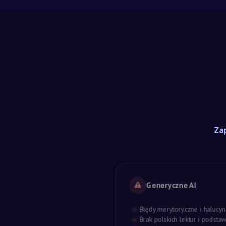
Zap
Generyczne AI
Błędy merytoryczne i halucyn
Brak polskich lektur i podst