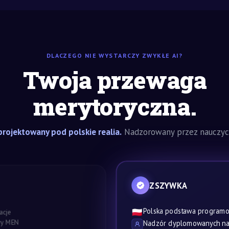
DLACZEGO NIE WYSTARCZY ZWYKŁE AI?
Twoja przewaga
merytoryczna.
rojektowany pod polskie realia.
Nadzorowany przez nauczyci
ZSZYWKA
Polska podstawa program
🇵🇱
acje
awy MEN
Nadzór dyplomowanych nau