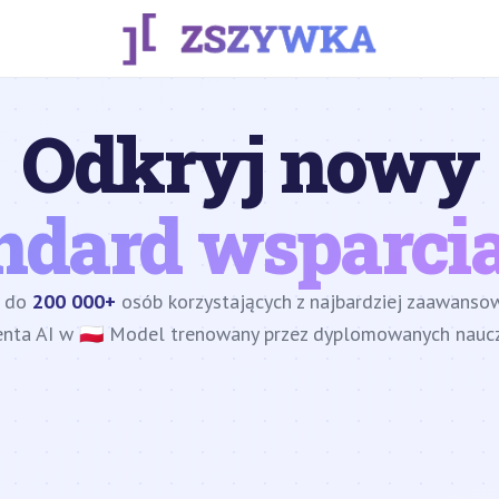
Odkryj nowy
ndard wsparcia
z do
200 000+
osób korzystających z najbardziej zaawans
enta AI w 🇵🇱 Model trenowany przez dyplomowanych nauczy