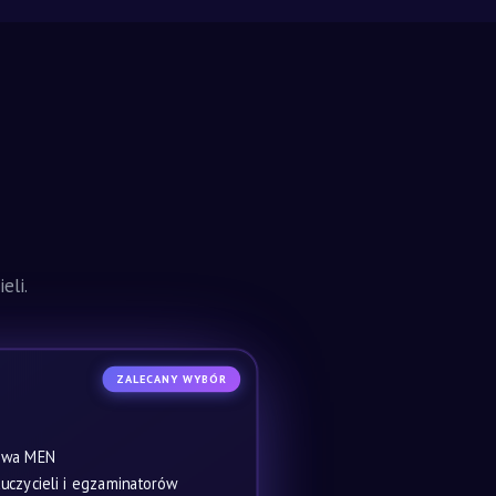
eli.
ZALECANY WYBÓR
owa MEN
czycieli i egzaminatorów