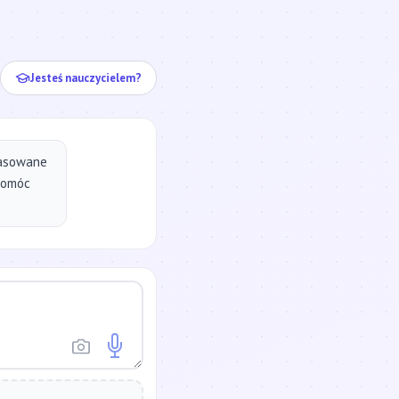
ej...
Jesteś nauczycielem?
pasowane
pomóc