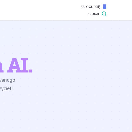
ZALOGUJ SIĘ
SZUKAJ
 AI.
owanego
cieli.