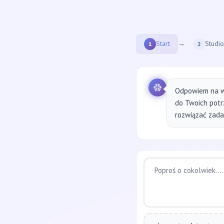
Start
→
Studio
1
2
Odpowiem na w
do Twoich potr
rozwiązać zadan