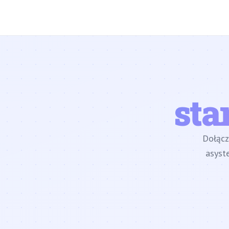
sta
Dołąc
asyst