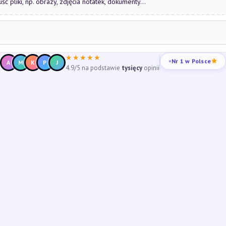
uść pliki, np. obrazy, zdjęcia notatek, dokumenty...
★★★★★
Nr 1 w Polsce
A
M
K
P
J
4.9/5 na podstawie
tysięcy
opinii