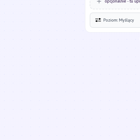
opcjonalnie - tu up
Poziom: Myślący