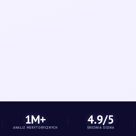
1M+
4.9/5
ANALIZ MERYTORYCZNYCH
ŚREDNIA OCENA