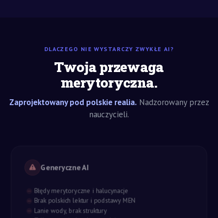
DLACZEGO NIE WYSTARCZY ZWYKŁE AI?
Twoja przewaga
merytoryczna.
Zaprojektowany pod polskie realia.
Nadzorowany przez
nauczycieli.
Generyczne AI
Błędy merytoryczne i halucynacje
Brak polskich lektur i podstawy MEN
Lanie wody, brak struktury