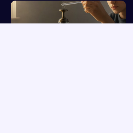
Doświadczenia elektryzowania ciał i zasada
działania elektroskopu
NAJNOWSZE PRACE
Stan wojenny z perspektywy obcokrajowca na podstawie
→
opowiadania Tokarczuk
Czy relacja z drugim człowiekiem może być źródłem szczęścia?
→
Czy warto kierować się uczciwością? Analiza na podstawie
→
"Balladyny
Od radości do smutku – wpływ emocji na życie człowieka
→