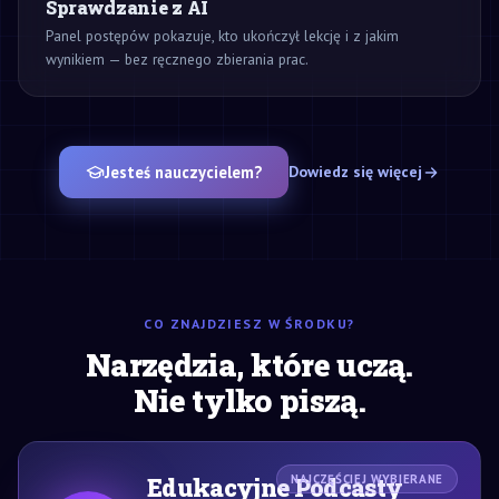
Sprawdzanie z AI
Panel postępów pokazuje, kto ukończył lekcję i z jakim
wynikiem — bez ręcznego zbierania prac.
Jesteś nauczycielem?
Dowiedz się więcej
CO ZNAJDZIESZ W ŚRODKU?
Narzędzia, które uczą.
Nie tylko piszą.
Edukacyjne Podcasty
NAJCZĘŚCIEJ WYBIERANE