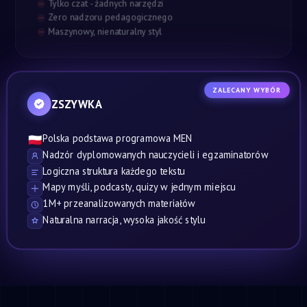
Tylko czat - żadnych narzędzi
Zero nadzoru pedagogicznego
Maszynowy, nienaturalny styl
ZALECANY WYBÓR
ZSZYWKA
Polska podstawa programowa MEN
🇵🇱
Nadzór dyplomowanych nauczycieli i egzaminatorów
Logiczna struktura każdego tekstu
Mapy myśli, podcasty, quizy w jednym miejscu
1M+ przeanalizowanych materiałów
Naturalna narracja, wysoka jakość stylu