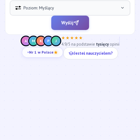
Poziom: Myślący
Wyślij
★★★★★
A
M
K
P
J
4.9/5 na podstawie
tysięcy
opinii
Jesteś nauczycielem?
Nr 1 w Polsce