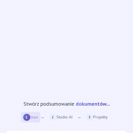
Stwórz podsumowanie
strony internetowej...
→
Studio AI
→
Projekty
1
Start
2
3