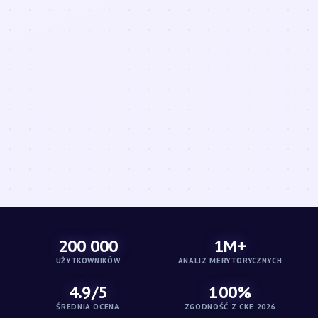
200 000
1M+
UŻYTKOWNIKÓW
ANALIZ MERYTORYCZNYCH
4.9/5
100%
ŚREDNIA OCENA
ZGODNOŚĆ Z CKE 2026