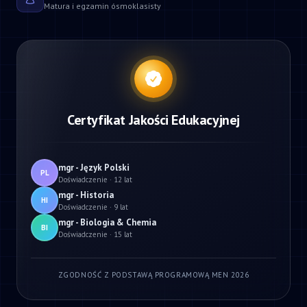
Matura i egzamin ósmoklasisty
Certyfikat Jakości Edukacyjnej
mgr - Język Polski
PL
Doświadczenie · 12 lat
mgr - Historia
HI
Doświadczenie · 9 lat
mgr - Biologia & Chemia
BI
Doświadczenie · 15 lat
ZGODNOŚĆ Z PODSTAWĄ PROGRAMOWĄ MEN 2026