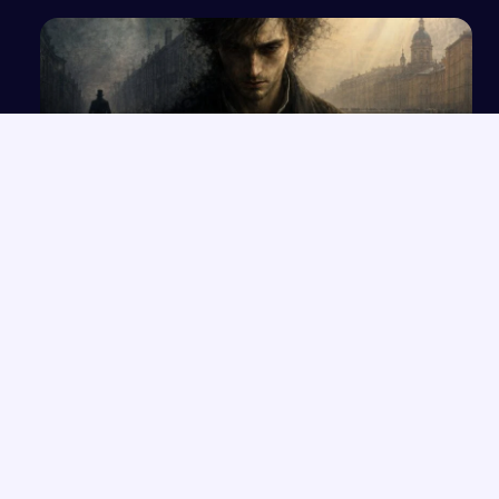
Walka człowieka ze słabościami na podstawie
„Zbrodni i kary”
NAJNOWSZE PRACE
Wizja końca świata i sądu ostatecznego w Apokalipsie
→
Opis produktu: Kalendarze jednodzielne z papieru
→
ekologicznego
Kubizm – kierunek awangardowy XX wieku: założenia i
→
przedstawiciele