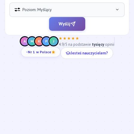
Poziom: Myślący
Wyślij
★★★★★
A
M
K
P
J
4.9/5 na podstawie
tysięcy
opinii
Jesteś nauczycielem?
Nr 1 w Polsce