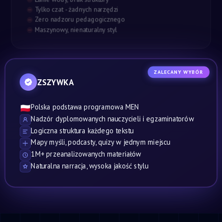
Tylko czat - żadnych narzędzi
Zero nadzoru pedagogicznego
Maszynowy, nienaturalny styl
ZALECANY WYBÓR
ZSZYWKA
Polska podstawa programowa MEN
🇵🇱
Nadzór dyplomowanych nauczycieli i egzaminatorów
Logiczna struktura każdego tekstu
Mapy myśli, podcasty, quizy w jednym miejscu
1M+ przeanalizowanych materiałów
Naturalna narracja, wysoka jakość stylu