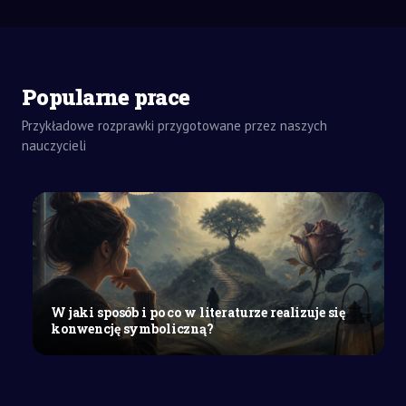
ZADANIA
Popularne prace
DOMOWE
WYPRACOWANIE
Przykładowe rozprawki przygotowane przez naszych
SZKOŁY
nauczycieli
ŚREDNIE
Wpływ
wizyty
w
świecie
„Chłopców
z
Placu
W jaki sposób i po co w literaturze realizuje się
Broni”
konwencję symboliczną?
na
decyzję
Nemeczka