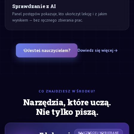
Sprawdzanie z AI
Panel postępów pokazuje, kto ukończył lekcję i z jakim
wynikiem — bez ręcznego zbierania prac.
Jesteś nauczycielem?
Dowiedz się więcej
CO ZNAJDZIESZ W ŚRODKU?
Narzędzia, które uczą.
Nie tylko piszą.
NAJCZĘŚCIEJ WYBIERANE