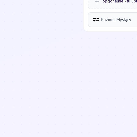
opcjonalnie - tu up
Poziom: Myślący