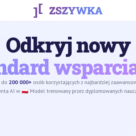
Odkryj nowy
ndard wsparcia
z do
200 000+
osób korzystających z najbardziej zaawans
enta AI w 🇵🇱 Model trenowany przez dyplomowanych nauczy