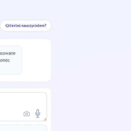
ej...
Jesteś nauczycielem?
pasowane
pomóc