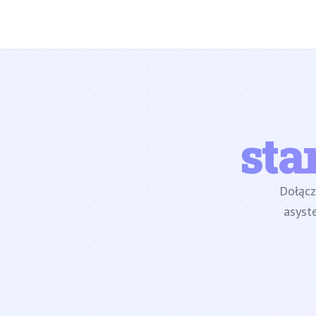
sta
Dołąc
asyst