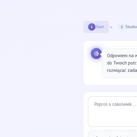
Start
→
Studio
1
2
Odpowiem na w
do Twoich potr
rozwiązać zadan