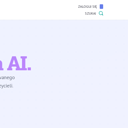
ZALOGUJ SIĘ
SZUKAJ
 AI.
owanego
cieli.