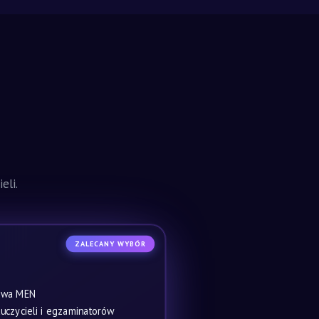
eli.
ZALECANY WYBÓR
owa MEN
czycieli i egzaminatorów