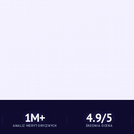
1M+
4.9/5
ANALIZ MERYTORYCZNYCH
ŚREDNIA OCENA