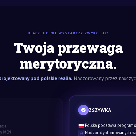
DLACZEGO NIE WYSTARCZY ZWYKŁE AI?
Twoja przewaga
merytoryczna.
rojektowany pod polskie realia.
Nadzorowany przez nauczyci
ZSZYWKA
Polska podstawa program
🇵🇱
acje
awy MEN
Nadzór dyplomowanych nau