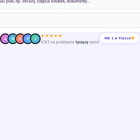
uść pliki, np. obrazy, zdjęcia notatek, dokumenty...
★★★★★
Nr 1 w Polsce
A
M
K
P
J
4.9/5 na podstawie
tysięcy
opinii