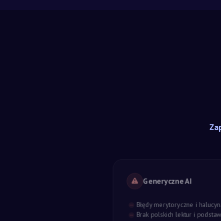
Zap
Generyczne AI
Błędy merytoryczne i halucyn
Brak polskich lektur i podst