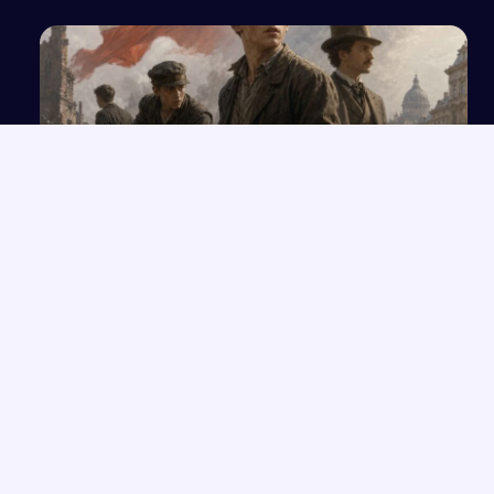
Różne postawy wyrażające miłość do ojczyzny
na przykładach literackich
NAJNOWSZE PRACE
Mitologizacja w powieści „Sklepy cynamonowe”
→
Czy skąpcy są wśród nas? Analiza na podstawie komedii
→
Moliera „Skąpiec”
Bunt i jego konsekwencje dla jednostki w literaturze
→
Prawa człowieka w edukacji obywatelskiej
→