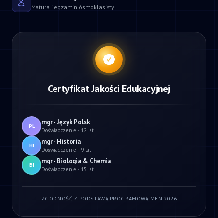
Matura i egzamin ósmoklasisty
Certyfikat Jakości Edukacyjnej
mgr - Język Polski
PL
Doświadczenie · 12 lat
mgr - Historia
HI
Doświadczenie · 9 lat
mgr - Biologia & Chemia
BI
Doświadczenie · 15 lat
ZGODNOŚĆ Z PODSTAWĄ PROGRAMOWĄ MEN 2026