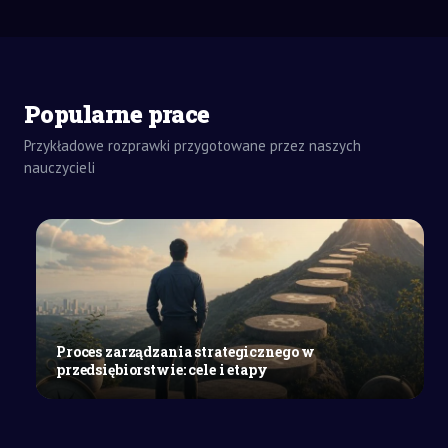
ZADANIA
DOMOWE
LIST
SZKOŁY
Popularne prace
ŚREDNIE
Wniosek
Przykładowe rozprawki przygotowane przez naszych
do
nauczycieli
wójta
gminy
Osielsko
o
zmianę
w
MPZP
w
Proces zarządzania strategicznego w
oparciu
przedsiębiorstwie: cele i etapy
o
decyzję
RDLP