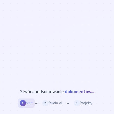
Stwórz podsumowanie
strony internetowej...
→
Studio AI
→
Projekty
1
Start
2
3