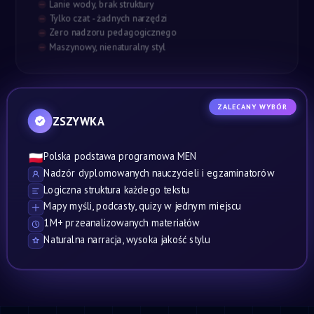
Lanie wody, brak struktury
Tylko czat - żadnych narzędzi
Zero nadzoru pedagogicznego
Maszynowy, nienaturalny styl
ZALECANY WYBÓR
ZSZYWKA
Polska podstawa programowa MEN
🇵🇱
Nadzór dyplomowanych nauczycieli i egzaminatorów
Logiczna struktura każdego tekstu
Mapy myśli, podcasty, quizy w jednym miejscu
1M+ przeanalizowanych materiałów
Naturalna narracja, wysoka jakość stylu