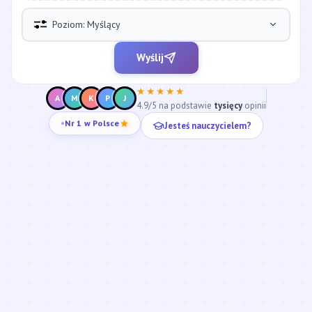
Poziom: Myślący
Wyślij
★★★★★
A
M
K
P
J
4.9/5 na podstawie
tysięcy
opinii
Jesteś nauczycielem?
Nr 1 w Polsce