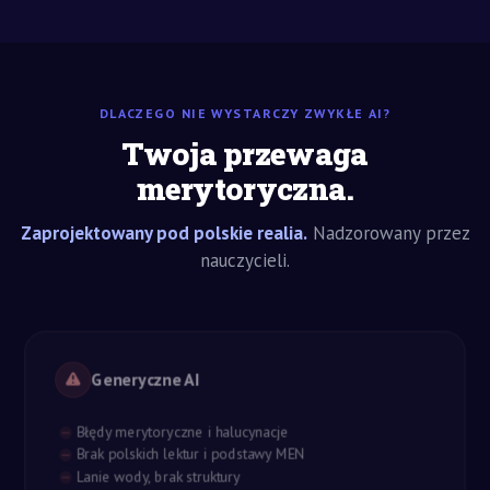
DLACZEGO NIE WYSTARCZY ZWYKŁE AI?
Twoja przewaga
merytoryczna.
Zaprojektowany pod polskie realia.
Nadzorowany przez
nauczycieli.
Generyczne AI
Błędy merytoryczne i halucynacje
Brak polskich lektur i podstawy MEN
Lanie wody, brak struktury