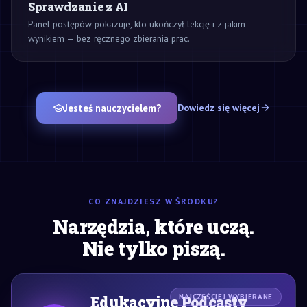
Sprawdzanie z AI
Panel postępów pokazuje, kto ukończył lekcję i z jakim
wynikiem — bez ręcznego zbierania prac.
Jesteś nauczycielem?
Dowiedz się więcej
CO ZNAJDZIESZ W ŚRODKU?
Narzędzia, które uczą.
Nie tylko piszą.
Edukacyjne Podcasty
NAJCZĘŚCIEJ WYBIERANE