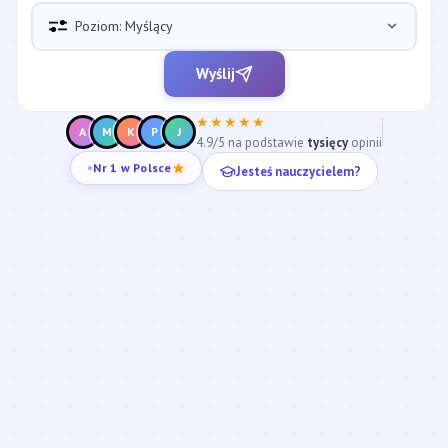
Poziom: Myślący
Wyślij
★★★★★
A
M
K
P
J
4.9/5 na podstawie
tysięcy
opinii
Jesteś nauczycielem?
Nr 1 w Polsce