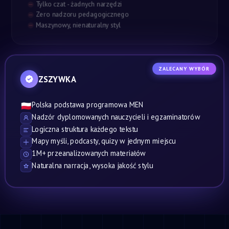
Tylko czat - żadnych narzędzi
Zero nadzoru pedagogicznego
Maszynowy, nienaturalny styl
ZALECANY WYBÓR
ZSZYWKA
Polska podstawa programowa MEN
🇵🇱
Nadzór dyplomowanych nauczycieli i egzaminatorów
Logiczna struktura każdego tekstu
Mapy myśli, podcasty, quizy w jednym miejscu
1M+ przeanalizowanych materiałów
Naturalna narracja, wysoka jakość stylu