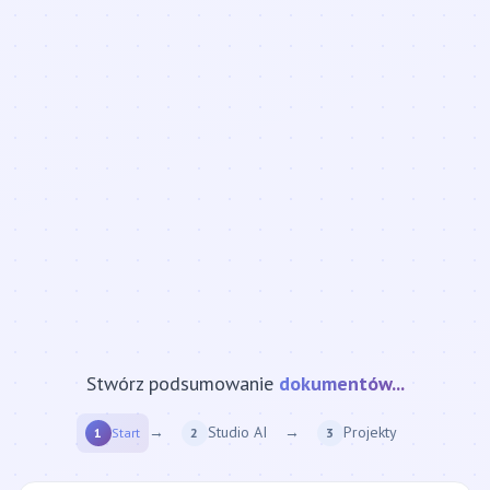
Stwórz podsumowanie
strony internetowej...
→
Studio AI
→
Projekty
1
Start
2
3