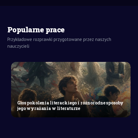
Popularne prace
Przykładowe rozprawki przygotowane przez naszych
nauczycieli
ZADANIA
DOMOWE
WYPRACOWANIE
Z HISTORII
SZKOŁY
ŚREDNIE
Losy
Głos pokolenia literackiego i różnorodne sposoby
Heraklesa
jego wyrażania w literaturze
w
mitologii
greckiej