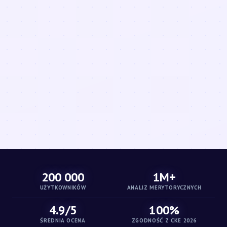
200 000
1M+
UŻYTKOWNIKÓW
ANALIZ MERYTORYCZNYCH
4.9/5
100%
ŚREDNIA OCENA
ZGODNOŚĆ Z CKE 2026