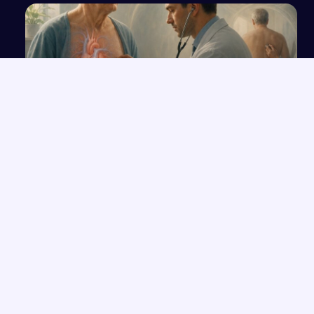
4-stopniowe badanie fizykalne u pacjenta z
niewydolnością serca
NAJNOWSZE PRACE
Stan wojenny z perspektywy obcokrajowca na podstawie
→
opowiadania Tokarczuk
Czy relacja z drugim człowiekiem może być źródłem szczęścia?
→
Czy warto kierować się uczciwością? Analiza na podstawie
→
"Balladyny
Od radości do smutku – wpływ emocji na życie człowieka
→