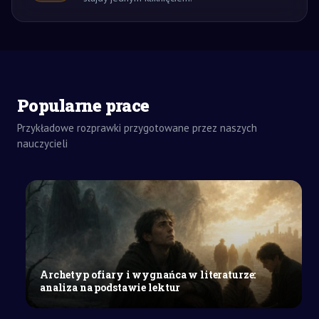
Popularne prace
Przykładowe rozprawki przygotowane przez naszych
nauczycieli
ZADANIA
DOMOWE
REFERAT
SZKOŁA
WYŻSZA
Archetyp ofiary i wygnańca w literaturze:
Zasady
analiza na podstawie lektur
uchwalania
statutu