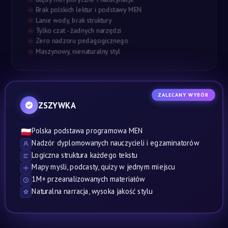
Brak polskich lektur i podstawy MEN
Lanie wody, brak struktury
Tylko czat - żadnych narzędzi
Zero nadzoru pedagogicznego
Maszynowy, nienaturalny styl
ZALECANY WYBÓR
ZSZYWKA
Polska podstawa programowa MEN
🇵🇱
Nadzór dyplomowanych nauczycieli i egzaminatorów
Logiczna struktura każdego tekstu
Mapy myśli, podcasty, quizy w jednym miejscu
1M+ przeanalizowanych materiałów
Naturalna narracja, wysoka jakość stylu