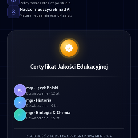
Pełny zakres klas aż po studia
Nadzór nauczycieli nad AI
Matura i egzamin ósmoklasisty
Certyfikat Jakości Edukacyjnej
mgr - Język Polski
PL
Doświadczenie · 12 lat
mgr - Historia
HI
Doświadczenie · 9 lat
mgr - Biologia & Chemia
BI
Doświadczenie · 15 lat
ZGODNOŚĆ Z PODSTAWĄ PROGRAMOWĄ MEN 2026