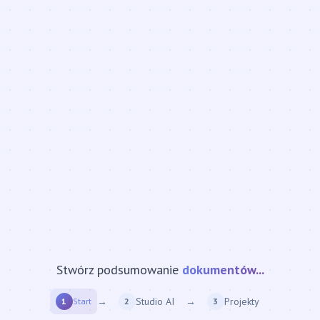
Stwórz podsumowanie
strony internetowej...
→
Studio AI
→
Projekty
1
Start
2
3