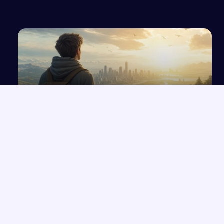
gminy
Idealizm – istota i wpływ na życie człowieka na
podstawie lektur
NAJNOWSZE PRACE
Które konkretne wersety z rozdziałów 33-35 Księgi Izajasza
→
można zastosować współcześnie w życiu codziennym?
Opowiadanie o Bilbo Bagginsie i jego przyjaciołach z „Hobbita”
→
Opinia wychowawcy o uczennicy z zaburzeniami zachowania i
→