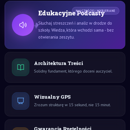
Edukacyjne Podcasty
NAJCZĘŚCIEJ WYBIERANE
Słuchaj streszczeń i analiz w drodze do
szkoły. Wiedza, która wchodzi sama - bez
otwierania zeszytu.
Architektura Treści
Solidny fundament, którego doceni auczyciel.
Wizualny GPS
Zrozum strukturę w 15 sekund, nie 15 minut.
Gwarancja Rzetelności