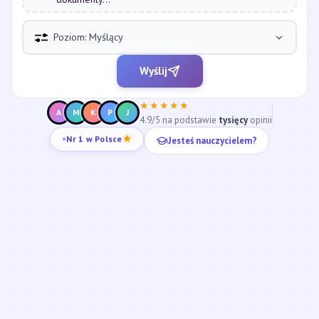
Poziom: Myślący
Wyślij
★★★★★
A
M
K
P
J
4.9/5 na podstawie
tysięcy
opinii
Jesteś nauczycielem?
Nr 1 w Polsce