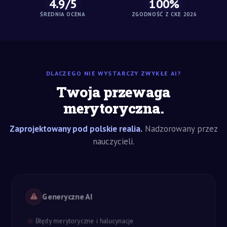
4.9/5
100%
ŚREDNIA OCENA
ZGODNOŚĆ Z CKE 2026
DLACZEGO NIE WYSTARCZY ZWYKŁE AI?
Twoja przewaga
merytoryczna.
Zaprojektowany pod polskie realia.
Nadzorowany przez
nauczycieli.
Generyczne AI
Błędy merytoryczne i halucynacje