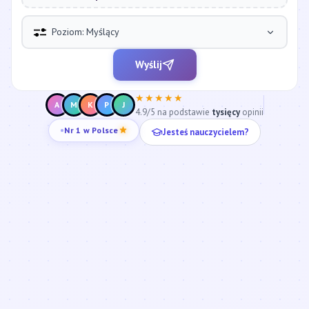
Poziom: Myślący
Wyślij
★★★★★
A
M
K
P
J
4.9/5 na podstawie
tysięcy
opinii
Jesteś nauczycielem?
Nr 1 w Polsce