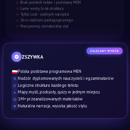
Brak polskich lektur i podstawy MEN
Lanie wody, brak struktury
Tylko czat - żadnych narzędzi
Zero nadzoru pedagogicznego
Maszynowy, nienaturalny styl
ZALECANY WYBÓR
ZSZYWKA
Polska podstawa programowa MEN
🇵🇱
Nadzór dyplomowanych nauczycieli i egzaminatorów
Logiczna struktura każdego tekstu
Mapy myśli, podcasty, quizy w jednym miejscu
1M+ przeanalizowanych materiałów
Naturalna narracja, wysoka jakość stylu