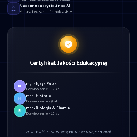
Nadzór nauczycieli nad AI
Matura i egzamin ósmoklasisty
Certyfikat Jakości Edukacyjnej
mgr - Język Polski
PL
Doświadczenie · 12 lat
mgr - Historia
HI
Doświadczenie · 9 lat
mgr - Biologia & Chemia
BI
Doświadczenie · 15 lat
ZGODNOŚĆ Z PODSTAWĄ PROGRAMOWĄ MEN 2026