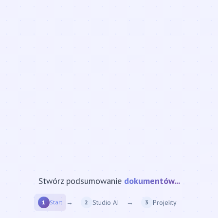
Stwórz podsumowanie
strony internetowej...
→
Studio AI
→
Projekty
1
Start
2
3