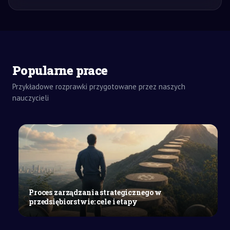
ZADANIA
DOMOWE
Popularne prace
ROZPRAWKA
SZKOŁY
Przykładowe rozprawki przygotowane przez naszych
ŚREDNIE
nauczycieli
W
jaki
sposób
i
po
co
w
literaturze
Proces zarządzania strategicznego w
realizuje
przedsiębiorstwie: cele i etapy
się
konwencję