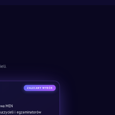
eli.
ZALECANY WYBÓR
owa MEN
czycieli i egzaminatorów