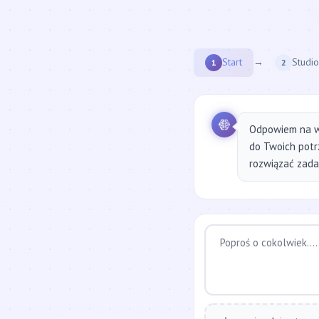
Start
→
Studio
1
2
Odpowiem na w
do Twoich potr
rozwiązać zadan