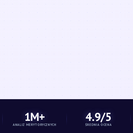
1M+
4.9/5
ANALIZ MERYTORYCZNYCH
ŚREDNIA OCENA