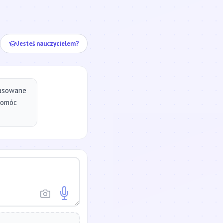
ej...
Jesteś nauczycielem?
pasowane
pomóc