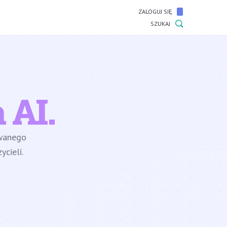
ZALOGUJ SIĘ
SZUKAJ
 AI.
owanego
cieli.