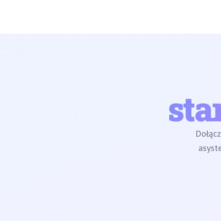
sta
Dołąc
asyst