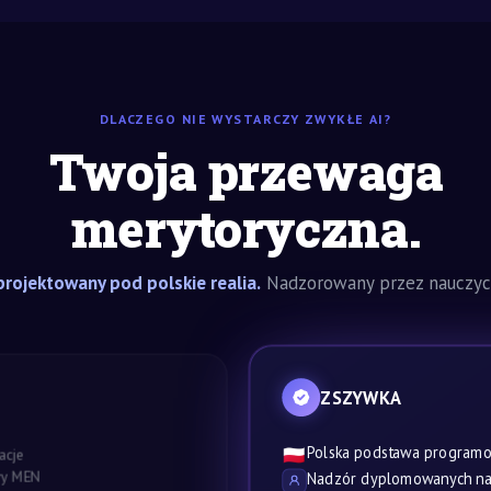
DLACZEGO NIE WYSTARCZY ZWYKŁE AI?
Twoja przewaga
merytoryczna.
rojektowany pod polskie realia.
Nadzorowany przez nauczyci
ZSZYWKA
Polska podstawa program
🇵🇱
acje
awy MEN
Nadzór dyplomowanych nau