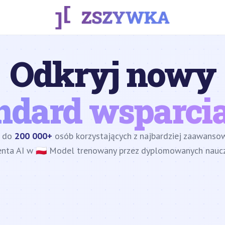
Odkryj nowy
ndard wsparcia
z do
200 000+
osób korzystających z najbardziej zaawans
enta AI w 🇵🇱 Model trenowany przez dyplomowanych nauczy