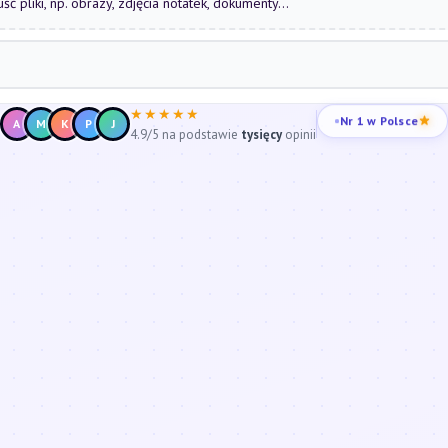
uść pliki, np. obrazy, zdjęcia notatek, dokumenty...
★★★★★
Nr 1 w Polsce
A
M
K
P
J
4.9/5 na podstawie
tysięcy
opinii