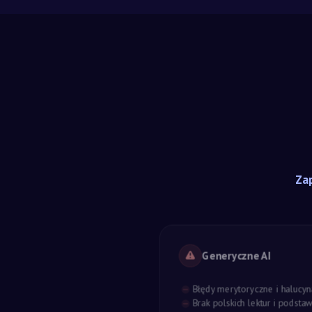
Zap
Generyczne AI
Błędy merytoryczne i halucyn
Brak polskich lektur i podst